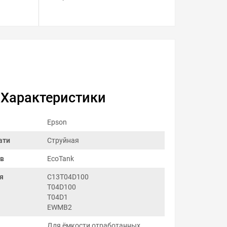
Характеристики
Epson
ати
Струйная
ов
EcoTank
я
C13T04D100
T04D100
T04D1
EWMB2
Для ёмкости отработанных