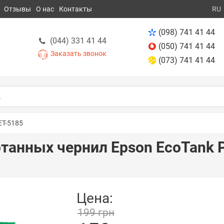
Отзывы
О нас
Контакты
RU
(098) 741 41 44
(044) 331 41 44
(050) 741 41 44
Заказать звонок
(073) 741 41 44
ET-5185
танных чернил Epson EcoTank P
Цена:
199 грн