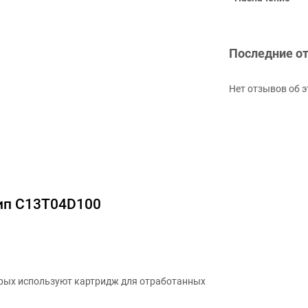
Последние о
Нет отзывов об э
чип C13T04D100
орых используют картридж для отработанных