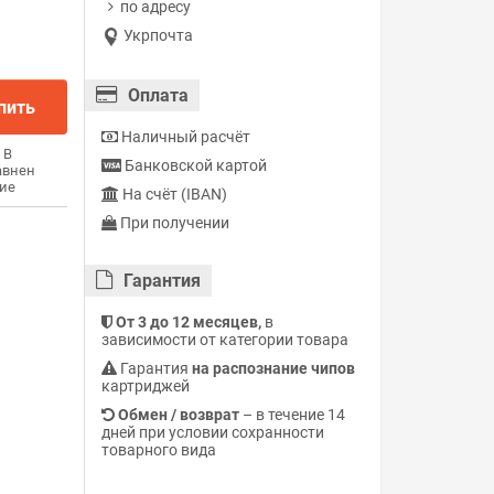
по адресу
Укрпочта
Оплата
пить
Наличный расчёт
В
Банковской картой
авнен
ие
На счёт (IBAN)
При получении
Гарантия
От 3 до 12 месяцев,
в
зависимости от категории товара
Гарантия
на распознание чипов
картриджей
Обмен / возврат
– в течение 14
дней при условии сохранности
товарного вида