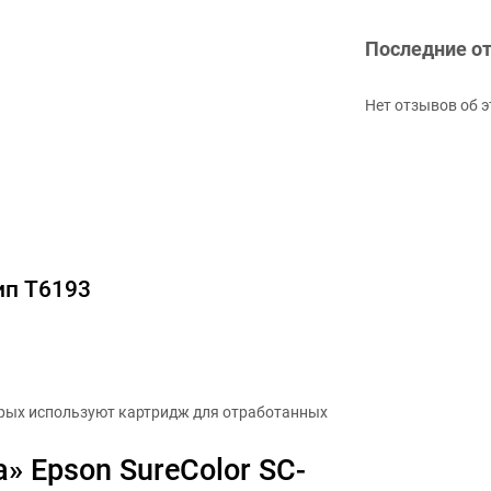
Последние о
Нет отзывов об э
ип T6193
орых используют картридж для отработанных
» Epson SureColor SC-