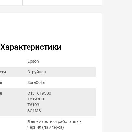
Характеристики
Epson
ати
Струйная
ов
SureColor
я
C13T619300
T619300
T6193
SC1MB
Для ёмкости отработанных
чернил (памперса)