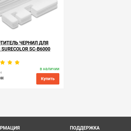
ТИТЕЛЬ ЧЕРНИЛ ДЛЯ
 SURECOLOR SC-B6000
в наличии
одитель:
Apex Microelectronics
н
Код товара:
ae.t6193
рн
Купить
ые
сравнить
купить в 1 клик
РМАЦИЯ
ПОДДЕРЖКА