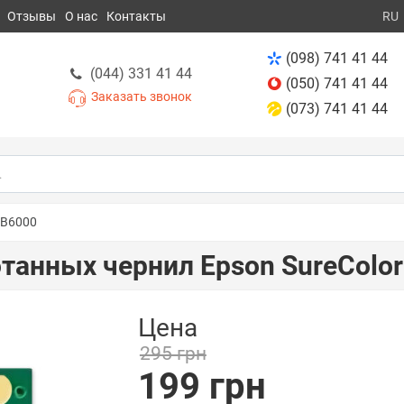
Отзывы
О нас
Контакты
RU
(098) 741 41 44
(044) 331 41 44
(050) 741 41 44
Заказать звонок
(073) 741 41 44
-B6000
танных чернил Epson SureColor
Цена
295 грн
199 грн