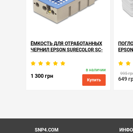
ЁМКОСТЬ ДЛЯ ОТРАБОТАННЫХ
ПОГЛО
ЧЕРНИЛ EPSON SURECOLOR SC-
EPSON
B6000
в наличии
Производитель:
Apex Microelectronics
Произв
995 гр
Код товара:
me.t6193
1 300 грн
649 г
Купить
в избранные
сравнить
купить в 1 клик
в избранн
SNP4.COM
ИНФО