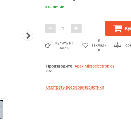
в наличии
Ку
В
Купить в 1
закладк
ср
клик
и
Производите
Apex Microelectronics
ль:
Смотреть все характеристики