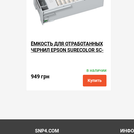
ЁМКОСТЬ ДЛЯ ОТРАБОТАННЫХ
ЧЕРНИЛ EPSON SURECOLOR SC-
P7500
в наличии
Производитель:
Apex Microelectronics
Код товара:
me.t6997
949 грн
Купить
в избранные
сравнить
купить в 1 клик
SNP4.COM
ИНФО