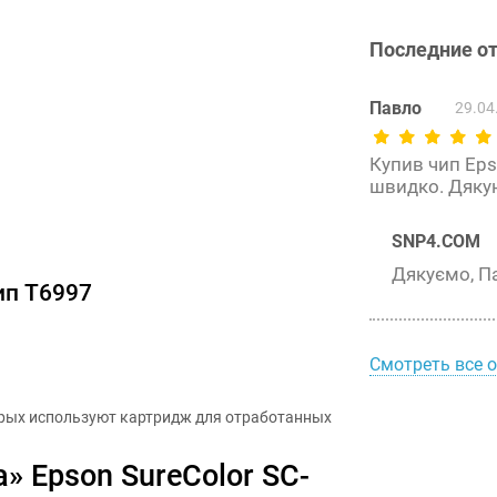
Последние о
Павло
29.04
Купив чип Eps
швидко. Дяку
SNP4.COM
Дякуємо, П
ип T6997
Смотреть все 
орых используют картридж для отработанных
» Epson SureColor SC-