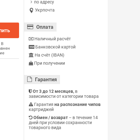
по адресу
Укрпочта
Оплата
пить
Наличный расчёт
В
Банковской картой
авнен
ие
На счёт (IBAN)
При получении
Гарантия
От 3 до 12 месяцев,
в
зависимости от категории товара
Гарантия
на распознание чипов
картриджей
Обмен / возврат
– в течение 14
дней при условии сохранности
товарного вида