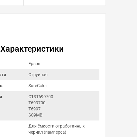
Характеристики
Epson
ати
Струйная
ов
SureColor
я
C13T699700
T699700
T6997
SC9MB
Для ёмкости отработанных
чернил (памперса)