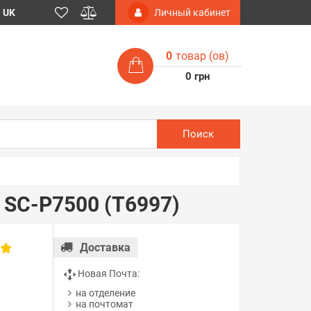
UK
Личный кабинет
0
товар (ов)
0 грн
Поиск
 SC-P7500 (T6997)
Доставка
в
Новая Почта:
на отделение
на почтомат