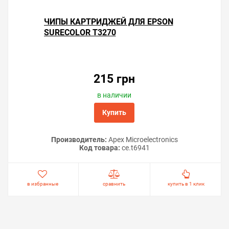
ЧИПЫ КАРТРИДЖЕЙ ДЛЯ EPSON
SURECOLOR T3270
Решили купить чип «памперса» Epson SureColor T3270
— оформите заказ или напишите онлайн-консультанту.
Мы ответим на вопросы и поможем сделать печать на
215 грн
принтере экономичной.
в наличии
Купить
Производитель:
Apex Microelectronics
Код товара:
ce.t6941
в избранные
сравнить
купить в 1 клик