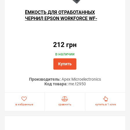
ЁМКОСТЬ ДЛЯ ОТРАБОТАННЫХ
ЧЕРНИЛ EPSON WORKFORCE WF-
100W
Решили купить чип «памперса» Epson WorkForce WF-
100W — оформите заказ или напишите онлайн-
консультанту. Мы ответим на вопросы и поможем
212 грн
сделать печать на принтере экономичной.
в наличии
Купить
Производитель:
Apex Microelectronics
Код товара:
me.t2950
в избранные
сравнить
купить в 1 клик