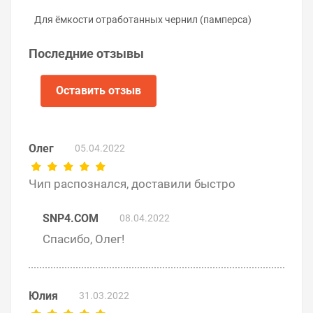
Промойте и просушите ёмкость отработки или
замените элементы абсорбера на новые.
Для ёмкости отработанных чернил (памперса)
Снимите старый чип, срезав пластиковые
заклёпки.
Последние отзывы
Установите и закрепите новый чип.
Установите картридж отработки в принтер и
включите устройство.
Оставить отзыв
На видео ниже показан пример замены чипа ёмкости
отработки принтера Epson:
Олег
05.04.2022
Чип распознался, доставили быстро
SNP4.COM
08.04.2022
Спасибо, Олег!
Юлия
31.03.2022