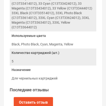
(C13T33414012), 33 Cyan (C13T33424012), 33
двухстороннего скотча.
Magenta (C13T33434012), 33 Yellow (C13T33444012)
Вместо скотча чип можно закрепить пластиком при
33XL Black (C13T33514012), 33XL Photo Black
помощи паяльника или подогретого металлического
(C13T33614012), 33XL Cyan (C13T33624012), 33XL
предмета.
Magenta (C13T33634012), 33XL Yellow
На видео ниже показан пример замены чипа на
(C13T33644012)
картридже принтера Epson Expression Premium XP-830:
Используемые цвета
Black, Photo Black, Cyan, Magenta, Yellow
Количество картриджей (шт.)
5
Назначение
Для чернильных картриджей
Последние отзывы
Оставить отзыв