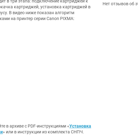
т в три этапа: подключение картриджей к
Нет отзывов об э
окачка картриджей, установка картриджей в
усу. В видео ниже показан алгоритм
ами на принтер серии Canon PIXMA:
те в архиве с PDF-инструкциями «
Установка
ми
» или в инструкции из комплекта СНПЧ.