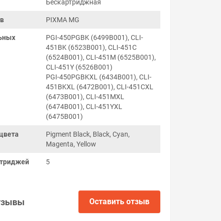
Бескартриджная
ов
PIXMA MG
ьных
PGI-450PGBK (6499B001), CLI-
451BK (6523B001), CLI-451C
(6524B001), CLI-451M (6525B001),
CLI-451Y (6526B001)
PGI-450PGBKXL (6434B001), CLI-
451BKXL (6472B001), CLI-451CXL
(6473B001), CLI-451MXL
(6474B001), CLI-451YXL
(6475B001)
цвета
Pigment Black, Black, Cyan,
Magenta, Yellow
ртриджей
5
тзывы
Оставить отзыв