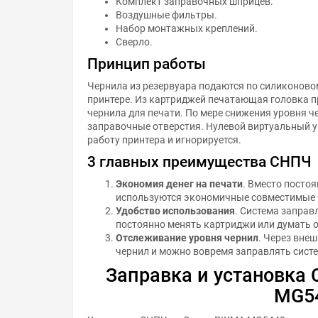
Комплект заправочных шприцев.
Воздушные фильтры.
Набор монтажных креплений.
Сверло.
Принцип работы
Чернила из резервуара подаются по силиконово
принтере. Из картриджей печатающая головка п
чернила для печати. По мере снижения уровня ч
заправочные отверстия. Нулевой виртуальный у
работу принтера и игнорируется.
3 главных преимущества СНПЧ
Экономия денег на печати
. Вместо посто
используются экономичные совместимые 
Удобство использования
. Система заправ
постоянно менять картриджи или думать о
Отслеживание уровня чернил
. Через вне
чернил и можно вовремя заправлять систе
Заправка и установка
MG5