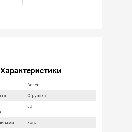
Характеристики
Canon
ати
Струйная
и
80
)
чипами
Есть