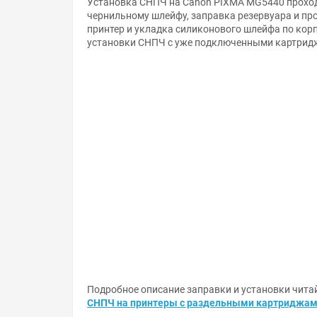
Установка СНПЧ на Canon PIXMA MG5440 проходи
чернильному шлейфу, заправка резервуара и пр
принтер и укладка силиконового шлейфа по корп
установки СНПЧ с уже подключенными картридж
Подробное описание заправки и установки читай
СНПЧ на принтеры с раздельными картриджа