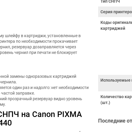
Тип СНПЧ
Серия принтер
Коды оригинал
картриджей
му шлейфу в картриджи, установленные в
ринтера по необходимости прокачивает
ернил, резервуар дозаправляется через
ровень чернил при печати не блокирует
янной замены одноразовых картриджей
Используемые 
чернила.
ляется один раз и надолго: нет необходимости
 частой заправке.
Количество ка
шний прозрачный резервуар видно уровень
(шт.)
му.
 СНПЧ на Canon PIXMA
Последние о
440