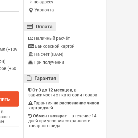
по адресу
Укрпочта
Оплата
Наличный расчёт
Банковской картой
мл (+109
На счёт (IBAN)
рн)
При получении
ров (+50
Гарантия
От 3 до 12 месяцев,
в
зависимости от категории товара
пить
Гарантия
на распознание чипов
картриджей
В
Обмен / возврат
– в течение 14
авнен
дней при условии сохранности
ие
товарного вида