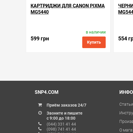
КАРТРИДЖИ ДЛЯ CANON PIXMA
ЧЕРНИ
MG5440
MG54
в наличии
Производитель:
SuperPrint
П
Код товара:
rc.pgi-450/cli-451
К
599 грн
554 г
Купить
в избранные
сравнить
купить в 1 клик
в избранн
SNP4.COM
ИНФО
Стать
Приём заказов 24/7
Инстр
Звоните и пишите
с 9:00 до 18:00
Произ
(044) 331 41 44
(098) 741 41 44
О мага