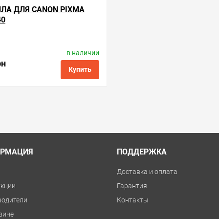
ЛА ДЛЯ CANON PIXMA
40
в наличии
роизводитель:
ColorWay
од товара:
ink.c.450/550.5
рн
Купить
ые
сравнить
купить в 1 клик
РМАЦИЯ
ПОДДЕРЖКА
и
Доставка и оплата
укции
Гарантия
водители
Контакты
зине