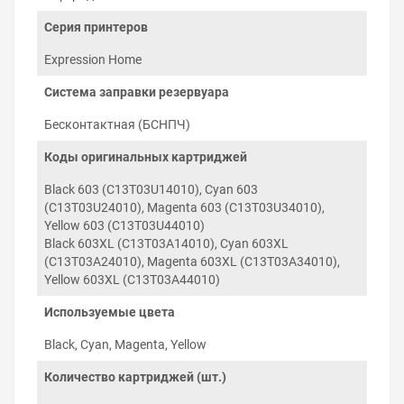
картриджей и серии печатающего устройства,
что гарантирует инициализацию чипа
Серия принтеров
микропрограммой принтера и обнуление уровня
чернил при необходимости.
Expression Home
Заправка и установка СНПЧ
Система заправки резервуара
на Epson Expression Home
Бесконтактная (БСНПЧ)
XP-3105
Коды оригинальных картриджей
Установка СНПЧ на Epson Expression Home XP-3105
проходит в три этапа: заправка резервуара и прокачка
Black 603 (C13T03U14010), Cyan 603
картриджей, установка картриджей в каретку
(C13T03U24010), Magenta 603 (C13T03U34010),
печатающей головки и укладка силиконового шлейфа
Yellow 603 (C13T03U44010)
по корпусу принтера. Для установки не требуется
Black 603XL (C13T03A14010), Cyan 603XL
изменение конструкции корпуса принтера.
(C13T03A24010), Magenta 603XL (C13T03A34010),
Yellow 603XL (C13T03A44010)
Используемые цвета
Black, Cyan, Magenta, Yellow
Количество картриджей (шт.)