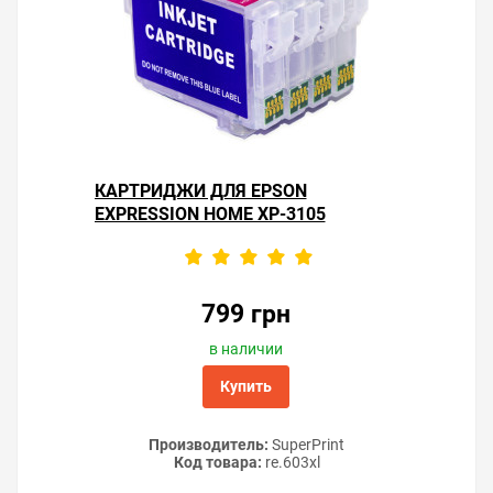
Подробное описание заправки и установки читайте в
статьях «
Полная заправка СНПЧ
» и «
Инструкции по
установке СНПЧ Epson
».
Решили купить СНПЧ Epson Expression Home XP-3105 —
оформите заказ на этой странице или напишите
онлайн-консультанту. Мы ответим на вопросы и
КАРТРИДЖИ ДЛЯ EPSON
поможем сделать печать на принтере экономичной.
EXPRESSION HOME XP-3105
799 грн
в наличии
Купить
Производитель:
SuperPrint
Код товара:
re.603xl