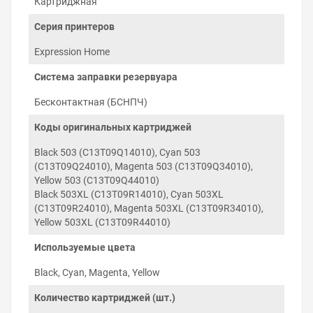
Картриджная
картриджей и серии печатающего устройства,
что гарантирует инициализацию чипа
Серия принтеров
микропрограммой принтера и обнуление уровня
чернил при необходимости.
Expression Home
Заправка и установка СНПЧ
Система заправки резервуара
на Epson Expression Home
Бесконтактная (БСНПЧ)
XP-5200
Коды оригинальных картриджей
Установка СНПЧ на Epson Expression Home XP-5200
проходит в три этапа: заправка резервуара и прокачка
Black 503 (C13T09Q14010), Cyan 503
картриджей, установка картриджей в каретку
(C13T09Q24010), Magenta 503 (C13T09Q34010),
печатающей головки и укладка силиконового шлейфа
Yellow 503 (C13T09Q44010)
по корпусу принтера. Для установки не требуется
Black 503XL (C13T09R14010), Cyan 503XL
изменение конструкции корпуса принтера.
(C13T09R24010), Magenta 503XL (C13T09R34010),
Yellow 503XL (C13T09R44010)
Используемые цвета
Black, Cyan, Magenta, Yellow
Количество картриджей (шт.)