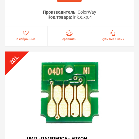
Производитель:
ColorWay
Код товара:
ink.e.xp.4
в избранные
сравнить
купить в 1 клик
%
20
ЧИП «ПАМПЕРСА» EPSON