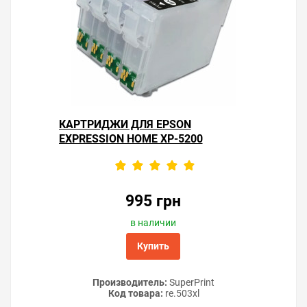
Подробное описание заправки и установки читайте в
статьях «
Полная заправка СНПЧ
» и «
Инструкции по
установке СНПЧ Epson
».
Решили купить СНПЧ Epson Expression Home XP-5200 —
оформите заказ на этой странице или напишите
онлайн-консультанту. Мы ответим на вопросы и
КАРТРИДЖИ ДЛЯ EPSON
поможем сделать печать на принтере экономичной.
EXPRESSION HOME XP-5200
995 грн
в наличии
Купить
Производитель:
SuperPrint
Код товара:
re.503xl