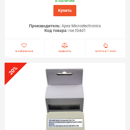
в наличии
Купить
Производитель:
Apex Microelectronics
Код товара:
rse.t04d1
в избранные
сравнить
купить в 1 клик
%
20