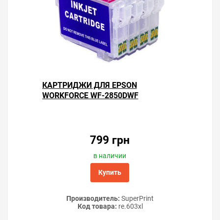
Подробное описание заправки и установки читайте в
статьях «
Полная заправка СНПЧ
» и «
Инструкции по
установке СНПЧ Epson
».
Решили купить СНПЧ Epson WorkForce WF-2850DWF —
оформите заказ на этой странице или напишите
онлайн-консультанту. Мы ответим на вопросы и
КАРТРИДЖИ ДЛЯ EPSON
поможем сделать печать на принтере экономичной.
WORKFORCE WF-2850DWF
799 грн
в наличии
Купить
Производитель:
SuperPrint
Код товара:
re.603xl