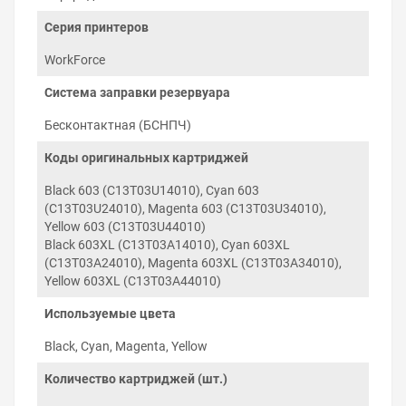
картриджей и серии печатающего устройства,
что гарантирует инициализацию чипа
Серия принтеров
микропрограммой принтера и обнуление уровня
чернил при необходимости.
WorkForce
Заправка и установка СНПЧ
Система заправки резервуара
на Epson WorkForce WF-
Бесконтактная (БСНПЧ)
2850DWF
Коды оригинальных картриджей
Установка СНПЧ на Epson WorkForce WF-2850DWF
проходит в три этапа: заправка резервуара и прокачка
Black 603 (C13T03U14010), Cyan 603
картриджей, установка картриджей в каретку
(C13T03U24010), Magenta 603 (C13T03U34010),
печатающей головки и укладка силиконового шлейфа
Yellow 603 (C13T03U44010)
по корпусу принтера. Для установки не требуется
Black 603XL (C13T03A14010), Cyan 603XL
изменение конструкции корпуса принтера.
(C13T03A24010), Magenta 603XL (C13T03A34010),
Yellow 603XL (C13T03A44010)
Используемые цвета
Black, Cyan, Magenta, Yellow
Количество картриджей (шт.)