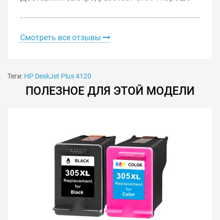
Смотреть все отзывы
Теги:
HP DeskJet Plus 4120
ПОЛЕЗНОЕ ДЛЯ ЭТОЙ МОДЕЛИ
Подробное описание заправки и установки читайте в
статье «
Инструкции по установке СНПЧ на принтеры
HP
» или в PDF-инструкции «
Установка СНПЧ на HP
DeskJet Plus 4120
».
Решили купить СНПЧ HP DeskJet Plus 4120 — оформите
заказ на этой странице или напишите онлайн-
консультанту. Мы ответим на вопросы и поможем
сделать печать на принтере экономичной.