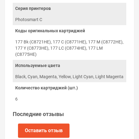
чипов СНПЧ соответствуют номерам
оригинальных картриджей и серии печатающего
Серия принтеров
устройства, что гарантирует инициализацию
чипов микропрограммой принтера и обнуление
Photosmart C
уровня чернил при необходимости.
Коды оригинальных картриджей
Заправка и установка СНПЧ
на HP Photosmart C7170
177 Bk (C8721HE), 177 C (C8771HE), 177 M (C8772HE),
177 Y (C8773HE), 177 LC (C8774HE), 177 LM
Установка СНПЧ на HP Photosmart C7170 проходит в
(C8775HE)
три этапа: заправка резервуара и прокачка
Используемые цвета
картриджей, установка картриджей в каретку
печатающей головки и укладка силиконового шлейфа
Black, Cyan, Magenta, Yellow, Light Cyan, Light Magenta
по корпусу принтера. Для установки не требуется
изменение конструкции корпуса принтера.
Количество картриджей (шт.)
6
Последние отзывы
Оставить отзыв