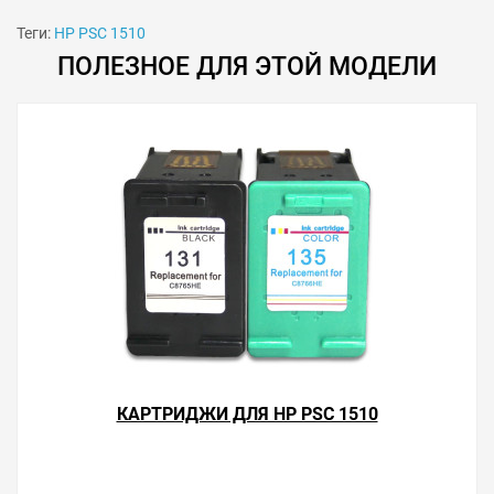
Теги:
HP PSC 1510
ПОЛЕЗНОЕ ДЛЯ ЭТОЙ МОДЕЛИ
Подробное описание заправки и установки читайте в
статье «
Инструкции по установке СНПЧ на принтеры
HP
» или в PDF-инструкции «
Установка СНПЧ на HP
PSC 1510
».
Решили купить СНПЧ HP PSC 1510 — оформите заказ
на этой странице или напишите онлайн-консультанту.
Мы ответим на вопросы и поможем сделать печать на
принтере экономичной.
КАРТРИДЖИ ДЛЯ HP PSC 1510