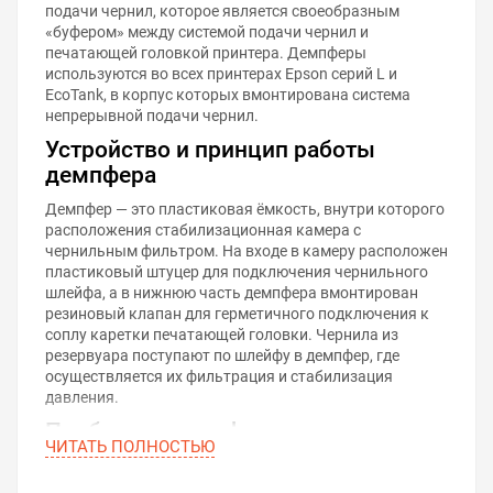
подачи чернил, которое является своеобразным
«буфером» между системой подачи чернил и
печатающей головкой принтера. Демпферы
используются во всех принтерах Epson серий L и
EcoTank, в корпус которых вмонтирована система
непрерывной подачи чернил.
Устройство и принцип работы
демпфера
Демпфер — это пластиковая ёмкость, внутри которого
расположения стабилизационная камера с
чернильным фильтром. На входе в камеру расположен
пластиковый штуцер для подключения чернильного
шлейфа, а в нижнюю часть демпфера вмонтирован
резиновый клапан для герметичного подключения к
соплу каретки печатающей головки. Чернила из
резервуара поступают по шлейфу в демпфер, где
осуществляется их фильтрация и стабилизация
давления.
Проблемы демпферов
ЧИТАТЬ ПОЛНОСТЬЮ
По прошествии времени с демпферами могут
случаться неисправности, которые снижают их