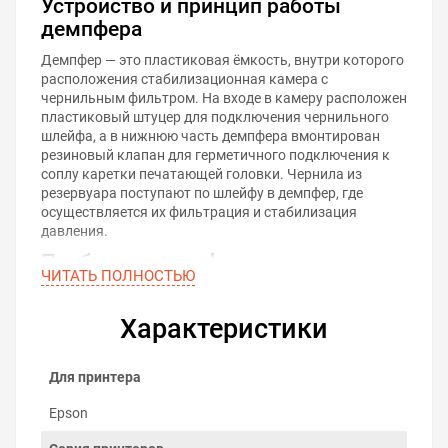
Устройство и принцип работы
демпфера
Демпфер — это пластиковая ёмкость, внутри которого
расположения стабилизационная камера с
чернильным фильтром. На входе в камеру расположен
пластиковый штуцер для подключения чернильного
шлейфа, а в нижнюю часть демпфера вмонтирован
резиновый клапан для герметичного подключения к
соплу каретки печатающей головки. Чернила из
резервуара поступают по шлейфу в демпфер, где
осуществляется их фильтрация и стабилизация
давления.
Проблемы демпферов
ЧИТАТЬ ПОЛНОСТЬЮ
По прошествии времени с демпферами могут
случаться неисправности, которые снижают их
Характеристики
пропускную способность и отражаются на качестве
печати:
Для принтера
Засорение
. Возникает из-за скопления частиц в
фильтре или каналах демпфера.
Epson
Высыхание чернил
. Может привести к
образованию засоров и печати с дефектами.