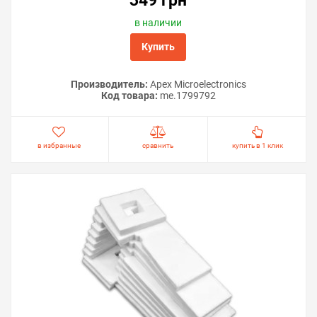
349 грн
Решили купить демпфер для Epson M100 — оформите
заказ или напишите онлайн-консультанту. Мы ответим
в наличии
на вопросы и поможем сделать печать на принтере
удобной.
Купить
Производитель:
Apex Microelectronics
Код товара:
me.1799792
в избранные
сравнить
купить в 1 клик