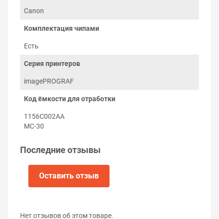
Canon
Комплектация чипами
Есть
Как заменить ёмкость для
отработанных чернил на Canon
Серия принтеров
imagePROGRAF PRO-6100
imagePROGRAF
Заменить ёмкость отработанных чернил можно
Код ёмкости для отработки
самостоятельно:
Откройте крышку отсека обслуживания спереди
1156C002AA
принтера.
MC-30
Потяните использованную ёмкость
отработанных чернил на себя и извлеките её из
Последние отзывы
принтера.
Установите новый контейнер в принтер.
Закройте крышку отсека обслуживания.
Оставить отзыв
Нет отзывов об этом товаре.