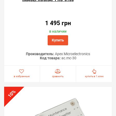
головки принтера.
Решили купить ёмкость отработанных чернил MC-30
для принтера Canon imagePROGRAF PRO-6100 —
оформите заказ или напишите онлайн-консультанту.
1 495 грн
Мы ответим на вопросы и поможем сделать печать на
принтере экономичной.
в наличии
Купить
Производитель:
Apex Microelectronics
Код товара:
ac.mc-30
в избранные
сравнить
купить в 1 клик
%
10