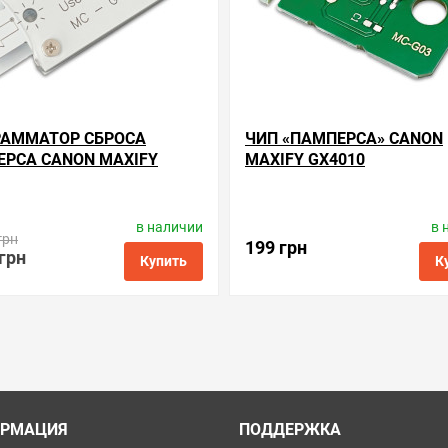
РАММАТОР СБРОСА
ЧИП «ПАМПЕРСА» CANON
РСА CANON MAXIFY
MAXIFY GX4010
0
в наличии
в 
одитель:
Apex Microelectronics
Производитель:
Apex Microele
грн
Код товара:
rsс.mc-g03
Код товара:
cc.mc-g03
199 грн
 грн
Купить
К
ые
сравнить
купить в 1 клик
в избранные
сравнить
куп
РМАЦИЯ
ПОДДЕРЖКА