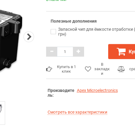
Полезные дополнения
Запасной чип для ёмкости отработки 
грн)
Ку
В
Купить в 1
закладк
ср
клик
и
Производите
Apex Microelectronics
ль:
Смотреть все характеристики