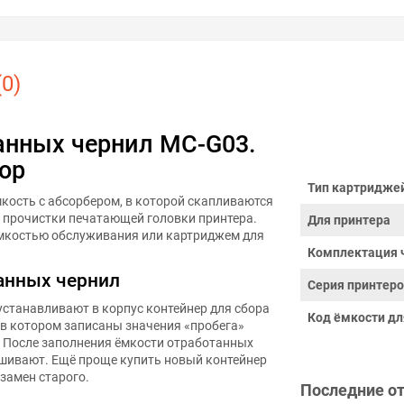
0)
анных чернил MC-G03.
ор
Тип картридже
кость с абсорбером, в которой скапливаются
и прочистки печатающей головки принтера.
Для принтера
ёмкостью обслуживания или картриджем для
Комплектация 
анных чернил
Серия принтер
устанавливают в корпус контейнер для сбора
Код ёмкости дл
 в котором записаны значения «пробега»
. После заполнения ёмкости отработанных
шивают. Ещё проще купить новый контейнер
взамен старого.
Последние о