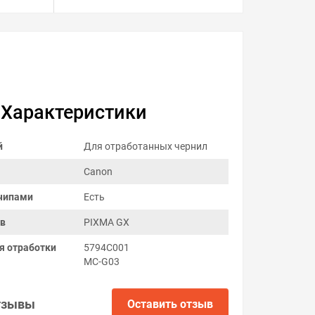
Характеристики
й
Для отработанных чернил
Canon
чипами
Есть
ов
PIXMA GX
я отработки
5794C001
MC-G03
тзывы
Оставить отзыв