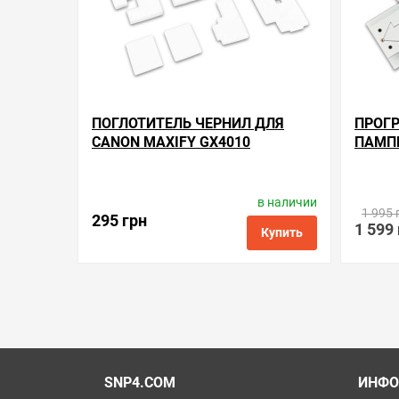
ПОГЛОТИТЕЛЬ ЧЕРНИЛ ДЛЯ
ПРОГ
CANON MAXIFY GX4010
ПАМПЕ
GX401
в наличии
Производитель:
Apex Microelectronics
Произв
1 995 
Код товара:
ac.mc-g03
295 грн
1 599
Купить
в избранные
сравнить
купить в 1 клик
в избранн
SNP4.COM
ИНФО