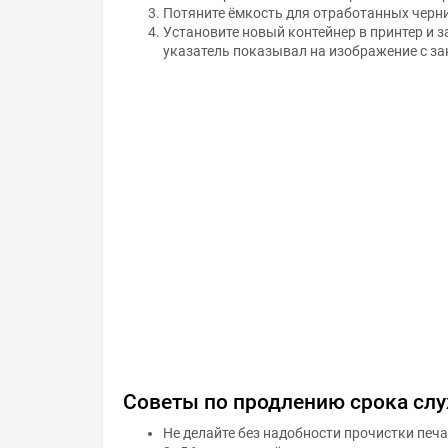
Потяните ёмкость для отработанных чернил
Установите новый контейнер в принтер и з
указатель показывал на изображение с з
Советы по продлению срока сл
Не делайте без надобности прочистки печ
3–5 % ресурса счётчика «памперса».