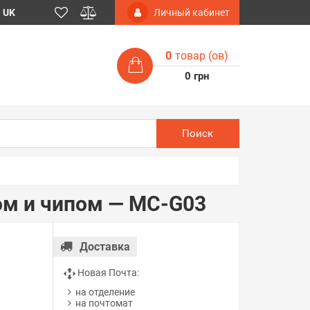
UK
Личный кабинет
0
товар (ов)
0 грн
Поиск
ом и чипом — MC-G03
Доставка
Новая Почта:
на отделение
на почтомат