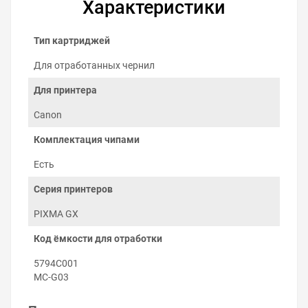
Характеристики
Тип картриджей
Для отработанных чернил
Для принтера
Canon
Комплектация чипами
Как заменить ёмкость для
Есть
отработанных чернил на Canon
Серия принтеров
MAXIFY GX4050
PIXMA GX
Заменить ёмкость отработанных чернил можно
самостоятельно:
Код ёмкости для отработки
Откройте крышку принтера и найдите ёмкость
отработки.
5794C001
Отодвиньте контейнер отработки по
MC-G03
направлению от себя так, чтобы указатель на
контейнере показал на изображение с открытым