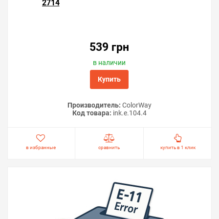
2714
539 грн
в наличии
Купить
Производитель:
ColorWay
Код товара:
ink.e.104.4
в избранные
сравнить
купить в 1 клик