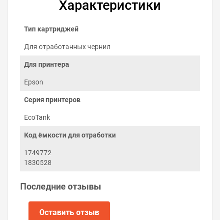
Характеристики
Тип картриджей
Для отработанных чернил
Для принтера
Epson
Серия принтеров
Как заменить контейнер для
EcoTank
отработанных чернил на Epson
Код ёмкости для отработки
EcoTank ET-2714
1749772
Заменить ёмкость отработанных чернил можно
1830528
самостоятельно:
Выключите принтер.
Последние отзывы
Выкрутите винт с задней стороны принтера.
Снимите защитную панель отсека
обслуживания.
Оставить отзыв
Выкрутите винт внизу ёмкости отработки.