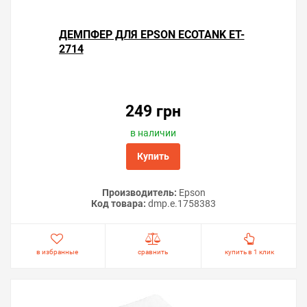
Советы по продлению срока
службы «памперса»
ДЕМПФЕР ДЛЯ EPSON ECOTANK ET-
Не делайте без надобности прочистки
2714
печатающей головки. Каждая прочистка тратит
3–5 % ресурса счётчика «памперса».
Используйте чернила проверенных
производителей, чтобы не приходилось
устранять засорение частыми прочистками.
249 грн
Старайтесь печатать не реже одного раза в
неделю и чернила не будут засыхать в дюзах
в наличии
головки принтера.
Купить
Важно!
Для разблокировки работы принтера,
помимо замены ёмкости отработанных чернил,
Производитель:
Epson
Код товара:
dmp.e.1758383
необходимо обнулить счетчик отработанных
чернил с использованием
программы для
сброса памперса
и
одноразового кода
.
в избранные
сравнить
купить в 1 клик
Решили купить ёмкость отработанных чернил 1749772
для принтера Epson EcoTank ET-2714 — оформите заказ
или напишите онлайн-консультанту. Мы ответим на