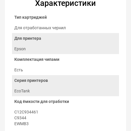
Характеристики
Тип картриджей
Для отработанных чернил
Для принтера
Epson
Комплектация чипами
Как заменить ёмкость для
Есть
отработанных чернил на Epson
Серия принтеров
EcoTank ET-2840
EcoTank
Заменить ёмкость отработанных чернил можно
самостоятельно:
Код ёмкости для отработки
Выключите принтер.
Выкрутите винт крышки отсека обслуживания и
C12C934461
снимите крышку.
C9344
Извлеките использованный контейнер
EWMB3
отработанных чернил.