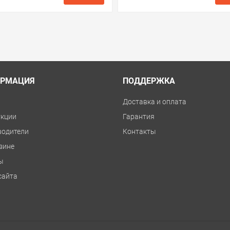
ые
сравнить
купить в 1 клик
в избранные
сравнить
куп
РМАЦИЯ
ПОДДЕРЖКА
и
Доставка и оплата
укции
Гарантия
водители
Контакты
зине
ы
сайта