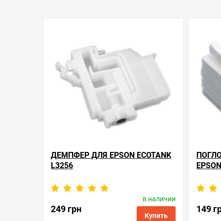
ДЕМПФЕР ДЛЯ EPSON ECOTANK
ПОГЛО
L3256
EPSON
в наличии
Производитель:
Epson
Произв
Код товара:
dmp.e.1758383
249 грн
149 г
Купить