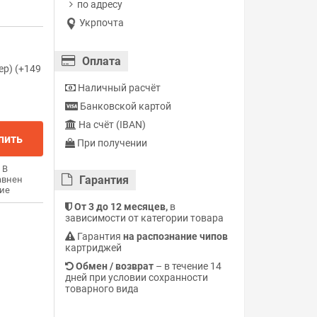
по адресу
Укрпочта
Оплата
ер) (+149
Наличный расчёт
Банковской картой
На счёт (IBAN)
пить
При получении
В
Гарантия
авнен
ие
От 3 до 12 месяцев,
в
зависимости от категории товара
Гарантия
на распознание чипов
картриджей
Обмен / возврат
– в течение 14
дней при условии сохранности
товарного вида