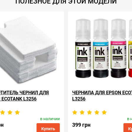
ТИТЕЛЬ ЧЕРНИЛ ДЛЯ
ЧЕРНИЛА ДЛЯ EPSON ECO
 ECOTANK L3256
L3256
в наличии
в 
одитель:
Apex Microelectronics
Производитель:
ColorW
Код товара:
ae.1749772
Код товара:
ink.e.103.4
рн
399 грн
Купить
К