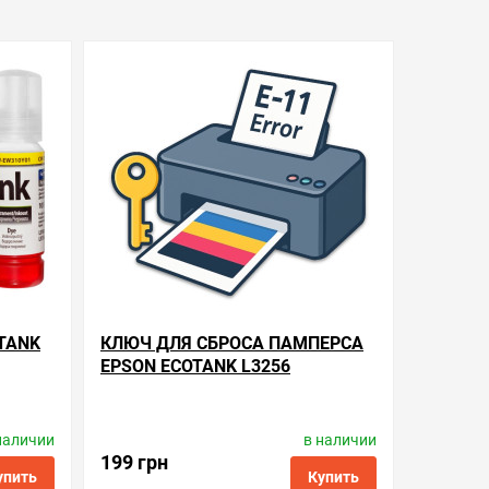
TANK
КЛЮЧ ДЛЯ СБРОСА ПАМПЕРСА
EPSON ECOTANK L3256
наличии
в наличии
ay
Код товара:
reset-key
199 грн
упить
Купить