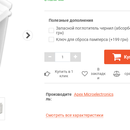
Полезные дополнения
Запасной поглотитель чернил (абсорб
грн)
Ключ для сброса памперса (+199 грн)
Ку
В
Купить в 1
закладк
ср
клик
и
Производите
Apex Microelectronics
ль:
Смотреть все характеристики