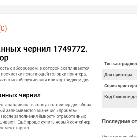
0)
анных чернил 1749772.
ор
Тип картридже
ость с абсорбером, в которой скапливаются
и прочистки печатающей головки принтера.
Для принтера
ёмкостью обслуживания или картриджем для
Серия принтер
анных чернил
Код ёмкости дл
устанавливают в корпус контейнер для сбора
рый записываются значения «пробега»
. После заполнения ёмкости отработанных
Последние о
шивают. Ещё проще купить новый контейнер
взамен старого.
Нет отзывов об э