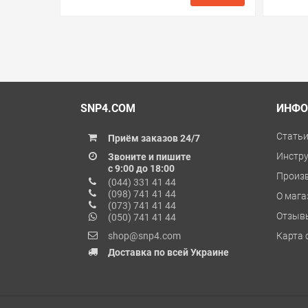
в избранные
сравнить
купить в 1 клик
в избранн
SNP4.COM
ИНФО
Стать
Приём заказов 24/7
Инстр
Звоните и пишите
с 9:00 до 18:00
Произ
(044) 331 41 44
(098) 741 41 44
О мага
(073) 741 41 44
Отзыв
(050) 741 41 44
shop@snp4.com
Карта 
Доставка по всей Украине
© 2009 – 2026 SNP4.COM