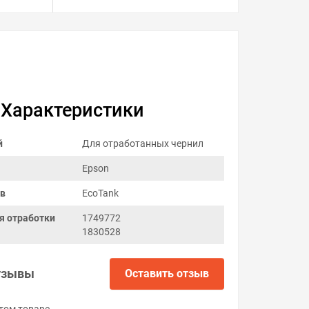
Характеристики
й
Для отработанных чернил
Epson
ов
EcoTank
я отработки
1749772
1830528
тзывы
Оставить отзыв
том товаре.