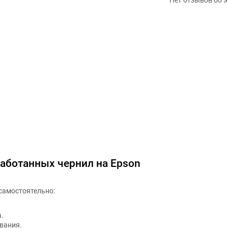
работанных чернил на Epson
самостоятельно:
.
вания.