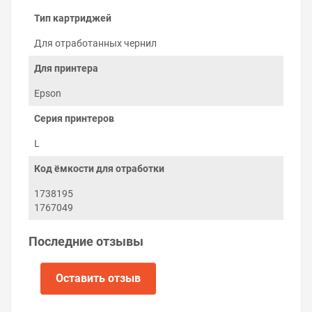
Тип картриджей
Для отработанных чернил
Для принтера
Epson
Серия принтеров
Как заменить «памперс» на Epson
L4156
L
Заменить ёмкость отработанных чернил можно
Код ёмкости для отработки
самостоятельно:
1738195
Выключите принтер.
1767049
Выкрутите винт с задней стороны принтера
возле абсорбера.
Извлеките старую ёмкость и установите новую.
Последние отзывы
Закрутите винт.
Включите принтер.
Оставить отзыв