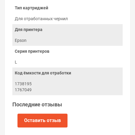
Тип картриджей
Для отработанных чернил
Для принтера
Epson
Серия принтеров
Как заменить «памперс» на Epson
L4169
L
Заменить ёмкость отработанных чернил можно
Код ёмкости для отработки
самостоятельно:
1738195
Выключите принтер.
1767049
Выкрутите винт с задней стороны принтера
возле абсорбера.
Извлеките старую ёмкость и установите новую.
Последние отзывы
Закрутите винт.
Включите принтер.
Оставить отзыв