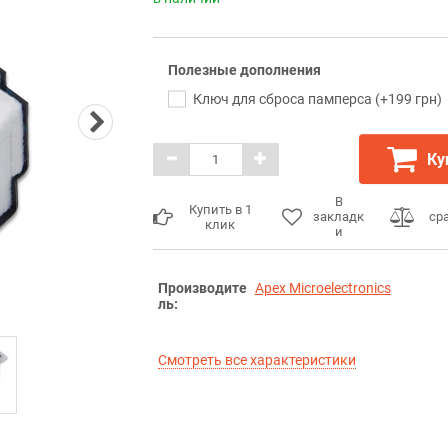
Полезные дополнения
Ключ для сброса памперса (+199 грн)
Ку
В
Купить в 1
закладк
ср
клик
и
Производите
Apex Microelectronics
ль:
Смотреть все характеристики