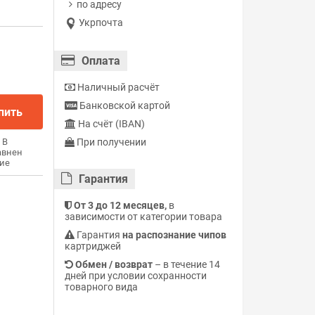
по адресу
Укрпочта
Оплата
Наличный расчёт
Банковской картой
пить
На счёт (IBAN)
При получении
В
авнен
ие
Гарантия
От 3 до 12 месяцев,
в
зависимости от категории товара
Гарантия
на распознание чипов
картриджей
Обмен / возврат
– в течение 14
дней при условии сохранности
товарного вида