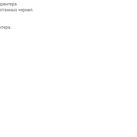
принтера.
отанных чернил.
нтера.