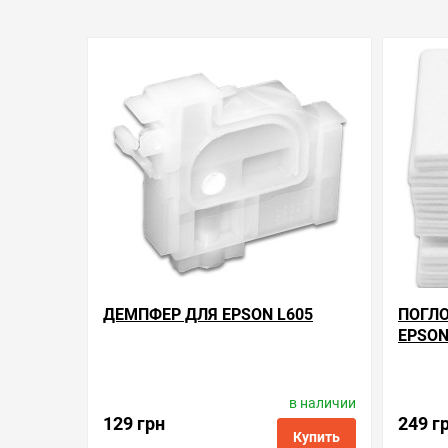
ДЕМПФЕР ДЛЯ EPSON L605
ПОГЛО
EPSON
в наличии
Производитель:
Epson
Произв
Код товара:
dmp.e.1624320
129 грн
249 г
Купить