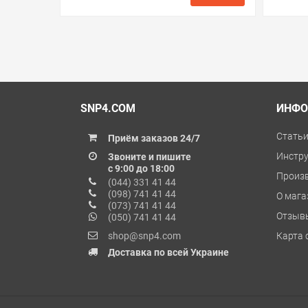
в избранные
сравнить
купить в 1 клик
в избранн
SNP4.COM
ИНФО
Стать
Приём заказов 24/7
Инстр
Звоните и пишите
с 9:00 до 18:00
Произ
(044) 331 41 44
(098) 741 41 44
О мага
(073) 741 41 44
Отзыв
(050) 741 41 44
shop@snp4.com
Карта 
Доставка по всей Украине
© 2009 – 2026 SNP4.COM