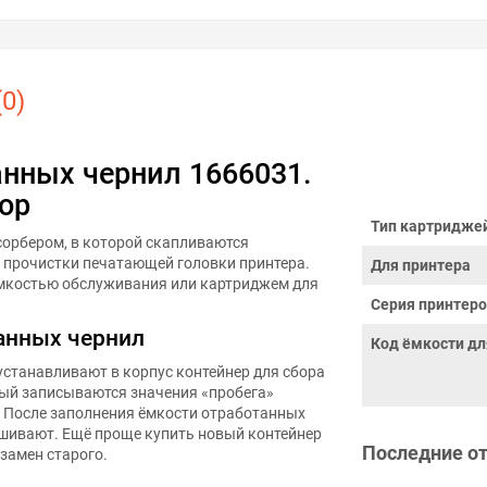
0)
анных чернил 1666031.
ор
Тип картридже
сорбером, в которой скапливаются
и прочистки печатающей головки принтера.
Для принтера
ёмкостью обслуживания или картриджем для
Серия принтер
анных чернил
Код ёмкости дл
устанавливают в корпус контейнер для сбора
рый записываются значения «пробега»
. После заполнения ёмкости отработанных
шивают. Ещё проще купить новый контейнер
Последние о
взамен старого.