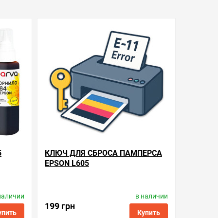
5
КЛЮЧ ДЛЯ СБРОСА ПАМПЕРСА
EPSON L605
наличии
в наличии
Код товара:
reset-key
199 грн
упить
Купить