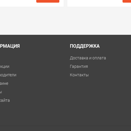
ые
сравнить
купить в 1 клик
в избранные
сравнить
куп
РМАЦИЯ
ПОДДЕРЖКА
и
Доставка и оплата
укции
Гарантия
водители
Контакты
зине
ы
сайта