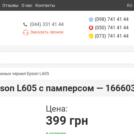
Отзывы
О нас
Контакты
RU
(098) 741 41 44
(044) 331 41 44
(050) 741 41 44
Заказать звонок
(073) 741 41 44
анных чернил Epson L605
son L605 с памперсом — 16660
Цена:
399 грн
в наличии