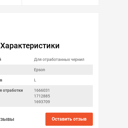
Характеристики
й
Для отработанных чернил
Epson
ов
L
я отработки
1666031
1712885
1693709
тзывы
Оставить отзыв