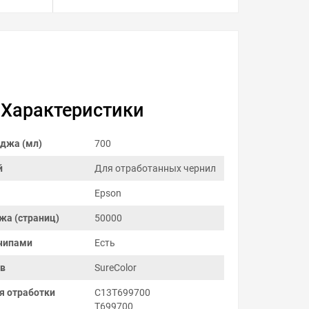
Характеристики
джа (мл)
700
й
Для отработанных чернил
Epson
жа (страниц)
50000
чипами
Есть
ов
SureColor
я отработки
C13T699700
T699700