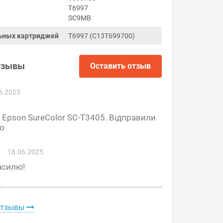
T6997
SC9MB
ьных картриджей
T6997 (C13T699700)
тзывы
Оставить отзыв
6.2025
 Epson SureColor SC-T3405. Відправили
ю
18.06.2025
асилю!
отзывы