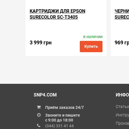
КАРТРИДЖИ ДЛЯ EPSON
ЧЕРНИ
SURECOLOR SC-T3405
SUREC
в наличии
Производитель:
Barva
Код товара:
re.c13t41f
3 999 грн
969 г
Купить
в избранные
сравнить
купить в 1 клик
в избранн
SNP4.COM
ИНФО
Стать
Приём заказов 24/7
Инстр
Звоните и пишите
с 9:00 до 18:00
Произ
(044) 331 41 44