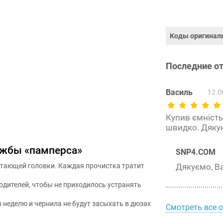
Коды оригинал
Последние о
Василь
12.0
Купив ємність
швидко. Дяку
ужбы «памперса»
SNP4.COM
атающей головки. Каждая прочистка тратит
Дякуємо, В
дителей, чтобы не приходилось устранять
в неделю и чернила не будут засыхать в дюзах
Смотреть все 