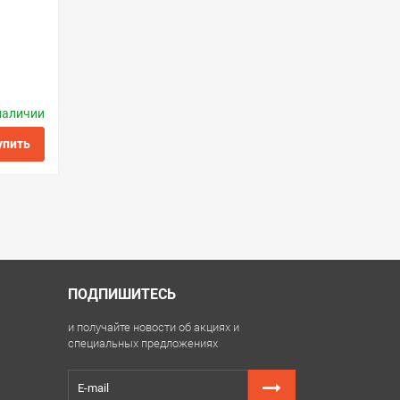
наличии
ctronics
упить
ить в 1 клик
ПОДПИШИТЕСЬ
и получайте новости об акциях и
специальных предложениях