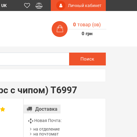
UK
Личный кабинет
0
товар (ов)
0 грн
Поиск
рс с чипом) T6997
Доставка
в
Новая Почта:
на отделение
на почтомат