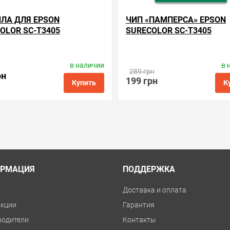
ЛА ДЛЯ EPSON
ЧИП «ПАМПЕРСА» EPSON
OLOR SC-T3405
SURECOLOR SC-T3405
в наличии
в 
Производитель:
WWM
Производитель:
Apex Microele
289 грн
Код товара:
ink.e.t3400.4
Код товара:
ce.t6997
рн
199 грн
Купить
К
ые
сравнить
купить в 1 клик
в избранные
сравнить
куп
РМАЦИЯ
ПОДДЕРЖКА
и
Доставка и оплата
укции
Гарантия
водители
Контакты