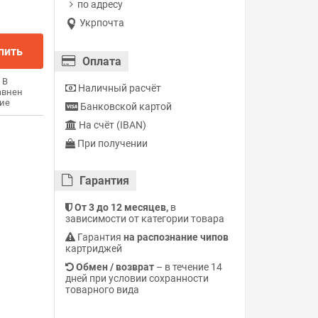
по адресу
Укрпочта
пить
Оплата
В
Наличный расчёт
авнен
ие
Банковской картой
На счёт (IBAN)
При получении
Гарантия
От 3 до 12 месяцев,
в
зависимости от категории товара
Гарантия
на распознание чипов
картриджей
Обмен / возврат
– в течение 14
дней при условии сохранности
товарного вида