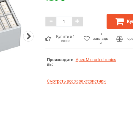
Ку
В
Купить в 1
закладк
ср
клик
и
Производите
Apex Microelectronics
ль:
Смотреть все характеристики