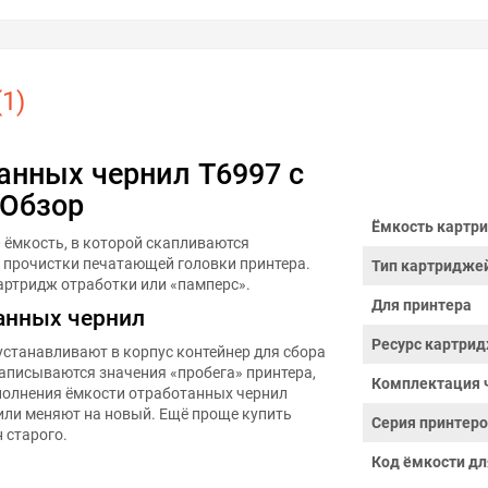
1)
анных чернил T6997 с
 Обзор
Ёмкость картри
— ёмкость, в которой скапливаются
и прочистки печатающей головки принтера.
Тип картридже
артридж отработки или «памперс».
Для принтера
анных чернил
Ресурс картрид
устанавливают в корпус контейнер для сбора
записываются значения «пробега» принтера,
Комплектация 
полнения ёмкости отработанных чернил
ли меняют на новый. Ещё проще купить
Серия принтер
 старого.
Код ёмкости дл