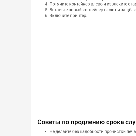
Потяните контейнер влево и извлеките ста
Вставьте новый контейнер в слот и защёл
Включите принтер.
Советы по продлению срока сл
Не делайте без надобности прочистки печ
3–5 % ресурса счётчика «памперса».