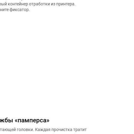
рый контейнер отработки из принтера.
кните фиксатор.
ужбы «памперса»
атающей головки. Каждая прочистка тратит