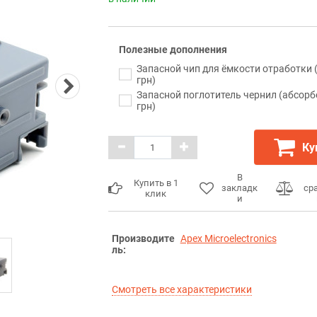
Полезные дополнения
Запасной чип для ёмкости отработки 
грн)
Запасной поглотитель чернил (абсорб
грн)
Ку
В
Купить в 1
закладк
ср
клик
и
Производите
Apex Microelectronics
ль:
Смотреть все характеристики