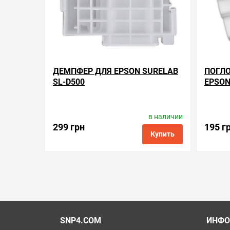
ДЕМПФЕР ДЛЯ EPSON SURELAB
ПОГЛО
SL-D500
EPSON
в наличии
Производитель:
Epson
Произв
Код товара:
dmp.e.1714003
299 грн
195 г
Купить
в избранные
сравнить
купить в 1 клик
в избранн
SNP4.COM
ИНФО