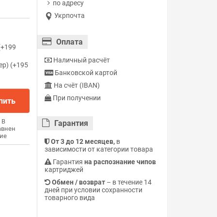
по адресу
Укрпочта
Оплата
(+199
Наличный расчёт
ер) (+195
Банковской картой
На счёт (IBAN)
При получении
пить
В
Гарантия
авнен
ие
От 3 до 12 месяцев,
в
зависимости от категории товара
Гарантия
на распознание чипов
картриджей
Обмен / возврат
– в течение 14
дней при условии сохранности
товарного вида