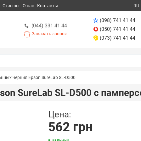
Отзывы
О нас
Контакты
RU
(098) 741 41 44
(044) 331 41 44
(050) 741 41 44
Заказать звонок
(073) 741 41 44
анных чернил Epson SureLab SL-D500
son SureLab SL-D500 с пампер
Цена:
562 грн
в наличии