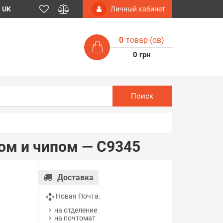
UK
Личный кабинет
0
товар (ов)
0 грн
Поиск
сом и чипом — C9345
Доставка
Новая Почта:
на отделение
на почтомат