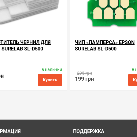
ТИТЕЛЬ ЧЕРНИЛ ДЛЯ
ЧИП «ПАМПЕРСА» EPSON
 SURELAB SL-D500
SURELAB SL-D500
в наличии
в 
одитель:
Apex Microelectronics
Производитель:
Apex Microele
295 грн
Код товара:
ae.c9345
Код товара:
ce.c9345
рн
199 грн
Купить
К
ые
сравнить
купить в 1 клик
в избранные
сравнить
куп
РМАЦИЯ
ПОДДЕРЖКА