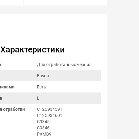
Характеристики
й
Для отработанных чернил
Epson
чипами
Есть
ов
L
я отработки
C12C934591
C12C934601
C9345
C9346
PXMB9