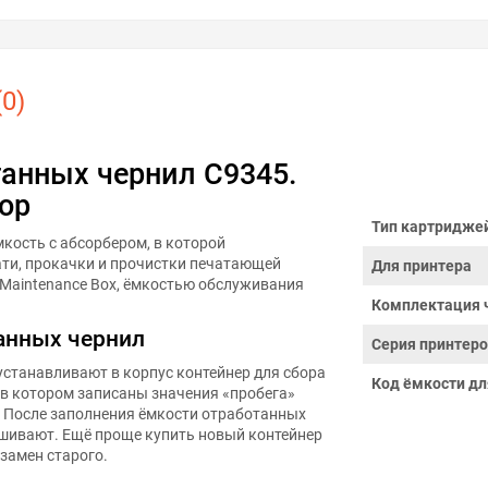
0)
танных чернил C9345.
ор
Тип картридже
мкость с абсорбером, в которой
ти, прокачки и прочистки печатающей
Для принтера
 Maintenance Box, ёмкостью обслуживания
Комплектация 
анных чернил
Серия принтер
устанавливают в корпус контейнер для сбора
Код ёмкости дл
 в котором записаны значения «пробега»
. После заполнения ёмкости отработанных
шивают. Ещё проще купить новый контейнер
взамен старого.