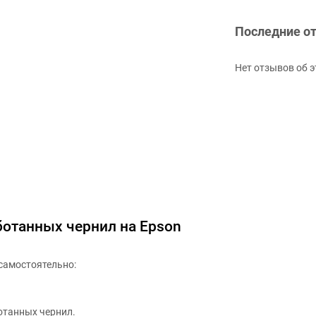
Последние о
Нет отзывов об э
ботанных чернил на Epson
самостоятельно:
отанных чернил.