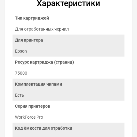
Характеристики
Тип картриджей
Для отработанных чернил
Для принтера
Epson
Ресурс картриджа (страниц)
Советы по продлению срока
75000
службы «памперса»
Комплектация чипами
Не делайте без надобности прочистки
печатающей головки. Каждая прочистка тратит
Есть
3–5 % ресурса счётчика «памперса».
Серия принтеров
Используйте чернила проверенных
производителей, чтобы не приходилось
WorkForce Pro
устранять засорение частыми прочистками.
Старайтесь печатать не реже одного раза в
Код ёмкости для отработки
неделю и чернила не будут засыхать в дюзах
головки принтера.