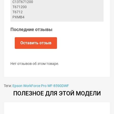
C13T671200
Решили купить ёмкость отработанных чернил T6712
T671200
для принтера Epson WorkForce Pro WF-8590DWF —
T6712
оформите заказ или напишите онлайн-консультанту.
PXMB4
Мы ответим на вопросы и поможем сделать печать на
принтере экономичной.
Последние отзывы
Оставить отзыв
Нет отзывов об этом товаре.
Теги:
Epson WorkForce Pro WF-8590DWF
ПОЛЕЗНОЕ ДЛЯ ЭТОЙ МОДЕЛИ