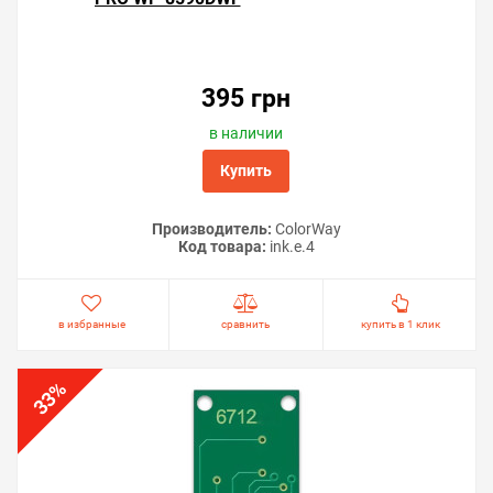
395 грн
в наличии
Купить
Производитель:
ColorWay
Код товара:
ink.e.4
в избранные
сравнить
купить в 1 клик
%
33