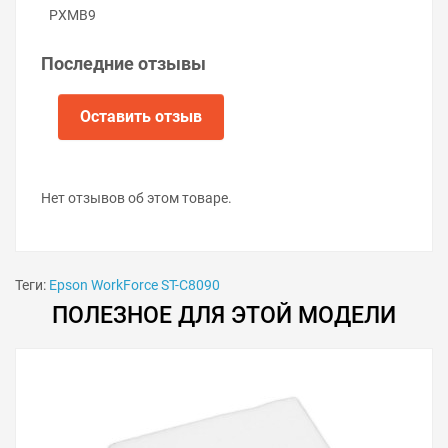
Потяните контейнер влево и извлеките старый
PXMB9
контейнер отработки из принтера.
Вставьте новый контейнер в слот и защёлкните
Последние отзывы
фиксатор.
Включите принтер.
Оставить отзыв
Нет отзывов об этом товаре.
Теги:
Epson WorkForce ST-C8090
ПОЛЕЗНОЕ ДЛЯ ЭТОЙ МОДЕЛИ
Советы по продлению срока