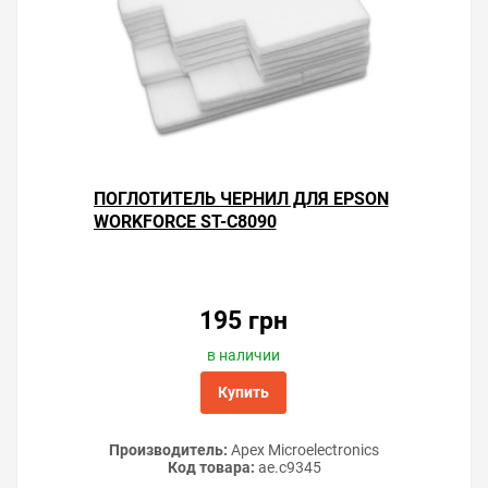
службы «памперса»
Не делайте без надобности прочистки
печатающей головки. Каждая прочистка тратит
3–5 % ресурса счётчика «памперса».
Используйте чернила проверенных
производителей, чтобы не приходилось
устранять засорение частыми прочистками.
Старайтесь печатать не реже одного раза в
неделю и чернила не будут засыхать в дюзах
ПОГЛОТИТЕЛЬ ЧЕРНИЛ ДЛЯ EPSON
головки принтера.
WORKFORCE ST-C8090
Решили купить ёмкость отработанных чернил C9345
для принтера Epson WorkForce ST-C8090 — оформите
заказ или напишите онлайн-консультанту. Мы ответим
на вопросы и поможем сделать печать на принтере
195 грн
экономичной.
в наличии
Купить
Производитель:
Apex Microelectronics
Код товара:
ae.c9345