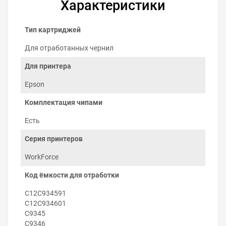
Характеристики
Тип картриджей
Для отработанных чернил
Для принтера
Epson
Комплектация чипами
Есть
Как заменить ёмкость для
отработанных чернил на Epson
Серия принтеров
WorkForce ST-C8090
WorkForce
Заменить ёмкость отработанных чернил можно
Код ёмкости для отработки
самостоятельно:
Выключите принтер.
C12C934591
Откройте крышку принтера.
C12C934601
Поднимите вверх фиксатор ёмкости
C9345
отработанных чернил.
C9346