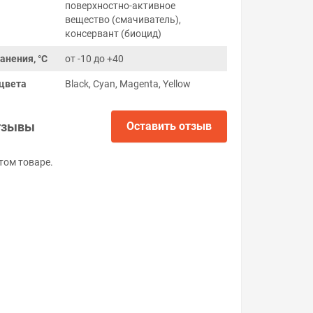
поверхностно-активное
вещество (смачиватель),
консервант (биоцид)
анения, °C
от -10 до +40
цвета
Black, Cyan, Magenta, Yellow
тзывы
Оставить отзыв
том товаре.