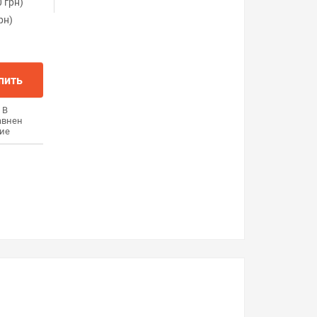
 грн)
рн)
пить
В
авнен
ие