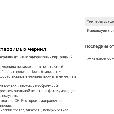
Температура хр
Используемые 
Последние о
створимых чернил
чернила дешевле одноразовых картриджей
Нет отзывов об э
е чернила не засыхают в печатающей
е 1 раза в неделю. После бездействия
водорастворимые чернила промыть легче, чем
ти текстов и цветных изображений,
рофессиональной печати на фотобумаге, где
е полутоны.
джей или СНПЧ откройте заправочное
шприца.
ический состав, вязкость, поверхностное
истикам оригинальных чернил Epson.