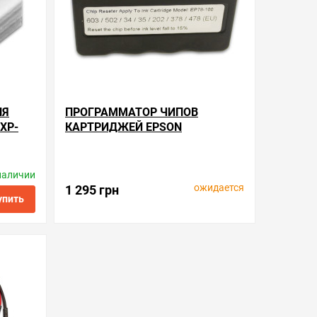
ЛЯ
ПРОГРАММАТОР ЧИПОВ
XP-
КАРТРИДЖЕЙ EPSON
EXPRESSION HOME XP-3155
наличии
ctronics
Производитель:
Apex Microelectronics
Код товара:
rse.ep78-100
ожидается
1 295 грн
упить
ить в 1 клик
в избранные
сравнить
уведомить