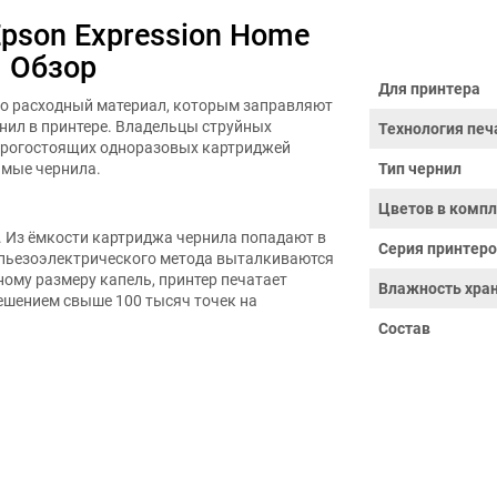
pson Expression Home
. Обзор
Для принтера
это расходный материал, которым заправляют
нил в принтере. Владельцы струйных
Технология печ
дорогостоящих одноразовых картриджей
имые чернила.
Тип чернил
Цветов в компл
. Из ёмкости картриджа чернила попадают в
Серия принтер
 пьезоэлектрического метода выталкиваются
ному размеру капель, принтер печатает
Влажность хран
решением свыше 100 тысяч точек на
Состав