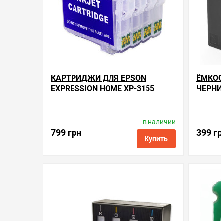
КАРТРИДЖИ ДЛЯ EPSON
ЁМКО
EXPRESSION HOME XP-3155
ЧЕРНИ
HOME 
в наличии
Производитель:
SuperPrint
Произв
Код товара:
re.603xl
799 грн
399 г
Купить
в избранные
сравнить
купить в 1 клик
в избранн