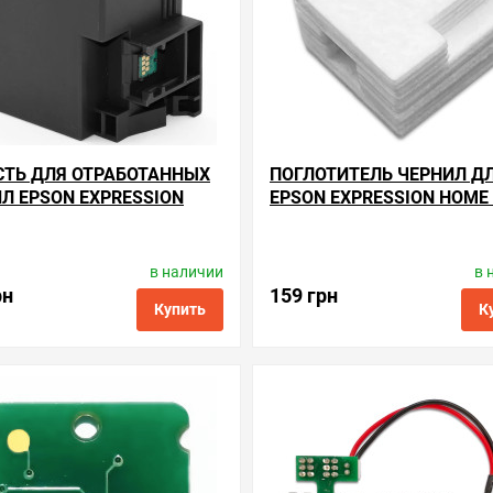
СТЬ ДЛЯ ОТРАБОТАННЫХ
ПОГЛОТИТЕЛЬ ЧЕРНИЛ Д
Л EPSON EXPRESSION
EPSON EXPRESSION HOME 
XP-3155
3155
в наличии
в 
одитель:
Apex Microelectronics
Производитель:
Apex Microele
Код товара:
me.c9344
Код товара:
ae.c9344
рн
159 грн
Купить
К
ые
сравнить
купить в 1 клик
в избранные
сравнить
куп