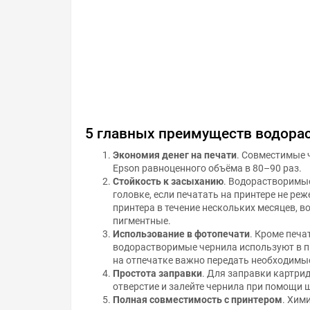
5 главных преимуществ водора
Экономия денег на печати
. Совместимые 
Epson равноценного объёма в 80–90 раз.
Стойкость к засыханию
. Водорастворимы
головке, если печатать на принтере не реж
принтера в течение нескольких месяцев, 
пигментные.
Использование в фотопечати
. Кроме печа
водорастворимые чернила используют в п
на отпечатке важно передать необходимы
Простота заправки
. Для заправки картри
отверстие и залейте чернила при помощи 
Полная совместимость с принтером
. Хим
натяжение чернил соответствует характер