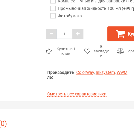
Комплект тупых игл для заправки (+60
Промывочная жидкость 100 мл (+99 г
Фотобумага
Ку
В
Купить в 1
закладк
ср
клик
и
Производите
ColorWay
,
Inksystem
,
WWM
ль:
Смотреть все характеристики
0)