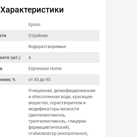
Характеристики
Epson
ати
Струйная
Водорастворимые
екте (шт.)
4
ов
Expression Home
ения, %
от 45 до 95
Очищенная, дезинфицированная
и обессоленная вода, красящее
вещество, сорастворители и
модификаторы вязкости
(диэтиленгликоль,
триэтиленгликоль, глицерин
фармацевтический),
стабилизатор (изопропанол),