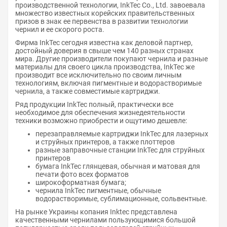
производственной технологии, InkTec Co., Ltd. завоевала
множество известных корейских правительственных
призов в знак ее первенства в развитии технологии
чернил и ее скорого роста.
Фирма InkTec сегодня известна как деловой партнер,
достойный доверия в свыше чем 140 разных странах
мира. Другие производители покупают чернила и разные
материалы для своего цикла производства, InkTec же
производит все исключительно по своим личным
технологиям, включая пигментные и водорастворимые
чернила, а также совместимые картриджи.
Ряд продукции InkTec полный, практически все
необходимое для обеспечения жизнедеятельности
техники возможно приобрести и ощутимо дешевле:
перезаправляемые картриджи InkTec для лазерных
и струйных принтеров, а также плоттеров
разные заправочные станции InkTec для струйных
принтеров
бумага InkTec глянцевая, обычная и матовая для
печати фото всех форматов
широкоформатная бумага;
чернила InkTec пигментные, обычные
водорастворимые, сублимационные, сольвентные.
На рынке Украины копания Inktec представлена
качественными чернилами пользующимися большой