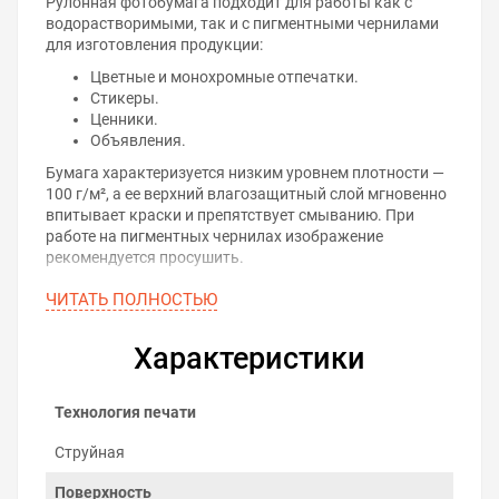
Рулонная фотобумага подходит для работы как с
водорастворимыми, так и с пигментными чернилами
для изготовления продукции:
Цветные и монохромные отпечатки.
Стикеры.
Ценники.
Объявления.
Бумага характеризуется низким уровнем плотности —
100 г/м², а ее верхний влагозащитный слой мгновенно
впитывает краски и препятствует смыванию. При
работе на пигментных чернилах изображение
рекомендуется просушить.
Особенности
ЧИТАТЬ ПОЛНОСТЬЮ
Производитель рекомендует хранить рулонную бумагу
в оригинальной упаковке, при комнатной температуре
Характеристики
и влажности. Старайтесь не допускать попадания на
бумагу прямых солнечных лучей.
Технология печати
Купить матовую самоклеящуюся фотобумагу WWM
100 г/м² (рулон 610 мм х 30 м) — это означает
Струйная
подарить себе радость от высококачественного
продукта и сочные, детализированные, яркие
Поверхность