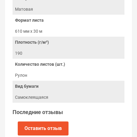
материалы в фото-качестве. Звоните и покупайте уже
сейчас по самой лучшей цене на рынке!
Матовая
Контроль качества
Формат листа
производства
610 мм х 30 м
Плотность (г/м²)
190
Количество листов (шт.)
Рулон
Вид бумаги
Самоклеящаяся
Последние отзывы
Оставить отзыв