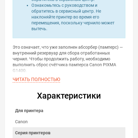
Ознакомьтесь с руководством и
обратитесь в сервисный центр. Не
наклоняйте принтер во время его
перемещения, поскольку чернило может
вытечь.
Это означает, что уже заполнен абсорбер (памперс) —
внутренний резервуар для сбора отработанных
чернил. Чтобы продолжить работу, необходимо
выполнить сброс счётчика памперса Canon PIXMA
G1400.
ЧИТАТЬ ПОЛНОСТЬЮ
Проблема решается с помощью программы для сброса
памперса. Она позволяет самостоятельно обнулить
счётчик отработанных чернил и вернуть принтер в
Характеристики
рабочее состояние — без вскрытия корпуса и визита в
сервис.
Для принтера
Скачать программу для
сброса памперса
Canon
Серия принтеров