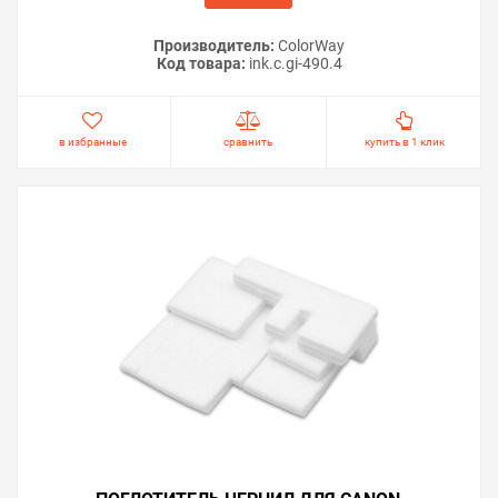
Производитель:
ColorWay
Код товара:
ink.c.gi-490.4
в избранные
сравнить
купить в 1 клик
Важно!
Если принтер не входит в сервисный режим —
программа не сможет провести сброс. В этом случае
не следует приобретать ключ. Убедитесь, что
процедура входа выполняется корректно и модель
поддерживает данный режим. После сброса памперса
на Canon PIXMA G1400 рекомендуем осмотреть
абсорбер внутри принтера. Если поглотитель
действительно переполнен, его необходимо заменить
или промыть и высушить. Это позволит избежать