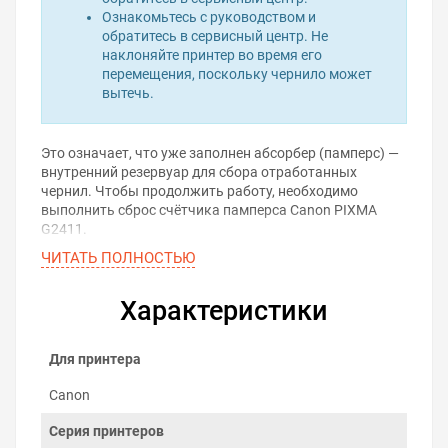
Ознакомьтесь с руководством и
обратитесь в сервисный центр. Не
наклоняйте принтер во время его
перемещения, поскольку чернило может
вытечь.
Это означает, что уже заполнен абсорбер (памперс) —
внутренний резервуар для сбора отработанных
чернил. Чтобы продолжить работу, необходимо
выполнить сброс счётчика памперса Canon PIXMA
G2411.
ЧИТАТЬ ПОЛНОСТЬЮ
Проблема решается с помощью программы для сброса
памперса. Она позволяет самостоятельно обнулить
счётчик отработанных чернил и вернуть принтер в
Характеристики
рабочее состояние — без вскрытия корпуса и визита в
сервис.
Для принтера
Скачать программу для
сброса памперса
Canon
Серия принтеров