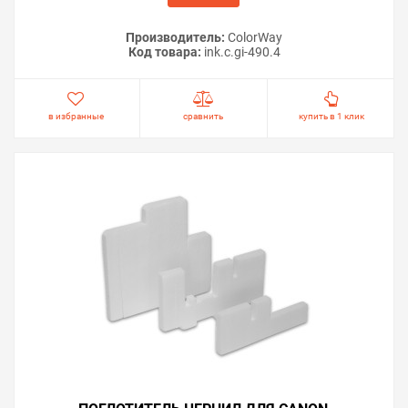
Производитель:
ColorWay
Код товара:
ink.c.gi-490.4
в избранные
сравнить
купить в 1 клик
Важно!
Если принтер не входит в сервисный режим —
программа не сможет провести сброс. В этом случае
не следует приобретать ключ. Убедитесь, что
процедура входа выполняется корректно и модель
поддерживает данный режим. После сброса памперса
на Canon PIXMA G2411 рекомендуем осмотреть
абсорбер внутри принтера. Если поглотитель
действительно переполнен, его необходимо заменить
или промыть и высушить. Это позволит избежать