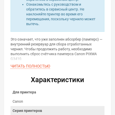
Ознакомьтесь с руководством и
обратитесь в сервисный центр. Не
наклоняйте принтер во время его
перемещения, поскольку чернило может
вытечь.
Это означает, что уже заполнен абсорбер (памперс) —
внутренний резервуар для сбора отработанных
чернил. Чтобы продолжить работу, необходимо
выполнить сброс счётчика памперса Canon PIXMA
G3410.
ЧИТАТЬ ПОЛНОСТЬЮ
Проблема решается с помощью программы для сброса
памперса. Она позволяет самостоятельно обнулить
счётчик отработанных чернил и вернуть принтер в
Характеристики
рабочее состояние — без вскрытия корпуса и визита в
сервис.
Для принтера
Скачать программу для
сброса памперса
Canon
Серия принтеров