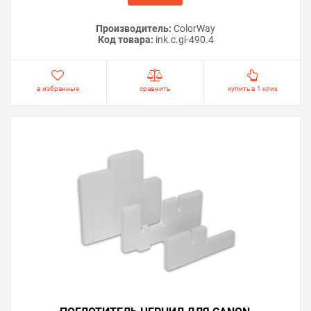
Производитель:
ColorWay
Код товара:
ink.c.gi-490.4
в избранные
сравнить
купить в 1 клик
Важно!
Если принтер не входит в сервисный режим —
программа не сможет провести сброс. В этом случае
не следует приобретать ключ. Убедитесь, что
процедура входа выполняется корректно и модель
поддерживает данный режим. После сброса памперса
на Canon PIXMA G3410 рекомендуем осмотреть
абсорбер внутри принтера. Если поглотитель
действительно переполнен, его необходимо заменить
или промыть и высушить. Это позволит избежать