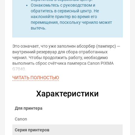
Ознакомьтесь с руководством и
обратитесь в сервисный центр. Не
наклоняйте принтер во время его
перемещения, поскольку чернило может
вытечь.
Это означает, что уже заполнен абсорбер (памперс) —
внутренний резервуар для сбора отработанных
чернил. Чтобы продолжить работу, необходимо
выполнить сброс счётчика памперса Canon PIXMA
G7040.
ЧИТАТЬ ПОЛНОСТЬЮ
Проблема решается с помощью программы для сброса
памперса. Она позволяет самостоятельно обнулить
счётчик отработанных чернил и вернуть принтер в
Характеристики
рабочее состояние — без вскрытия корпуса и визита в
сервис.
Для принтера
Скачать программу для
сброса памперса
Canon
Серия принтеров