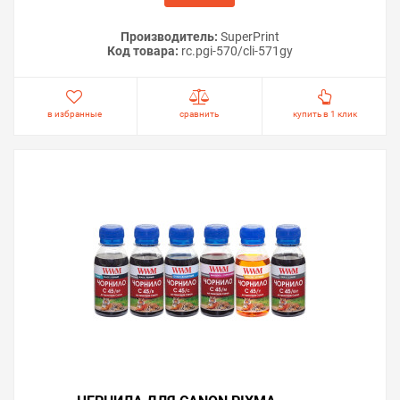
Производитель:
SuperPrint
Код товара:
rc.pgi-570/cli-571gy
в избранные
сравнить
купить в 1 клик
Важно!
Если принтер не входит в сервисный режим —
программа не сможет провести сброс. В этом случае
не следует приобретать ключ. Убедитесь, что
процедура входа выполняется корректно и модель
поддерживает данный режим. После сброса памперса
на Canon PIXMA TS8051 рекомендуем осмотреть
абсорбер внутри принтера. Если поглотитель
действительно переполнен, его необходимо заменить
или промыть и высушить. Это позволит избежать