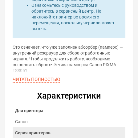
Ознакомьтесь с руководством и
обратитесь в сервисный центр. Не
наклоняйте принтер во время его
перемещения, поскольку чернило может
вытечь.
Это означает, что уже заполнен абсорбер (памперс) —
внутренний резервуар для сбора отработанных
чернил. Чтобы продолжить работу, необходимо
выполнить сброс счётчика памперса Canon PIXMA
TS8051.
ЧИТАТЬ ПОЛНОСТЬЮ
Проблема решается с помощью программы для сброса
памперса. Она позволяет самостоятельно обнулить
счётчик отработанных чернил и вернуть принтер в
Характеристики
рабочее состояние — без вскрытия корпуса и визита в
сервис.
Для принтера
Скачать программу для
сброса памперса
Canon
Серия принтеров