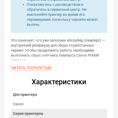
Ознакомьтесь с руководством и
обратитесь в сервисный центр. Не
наклоняйте принтер во время его
перемещения, поскольку чернило может
вытечь.
Это означает, что уже заполнен абсорбер (памперс) —
внутренний резервуар для сбора отработанных
чернил. Чтобы продолжить работу, необходимо
выполнить сброс счётчика памперса Canon PIXMA
TS9521C.
ЧИТАТЬ ПОЛНОСТЬЮ
Проблема решается с помощью программы для сброса
памперса. Она позволяет самостоятельно обнулить
счётчик отработанных чернил и вернуть принтер в
Характеристики
рабочее состояние — без вскрытия корпуса и визита в
сервис.
Для принтера
Скачать программу для
сброса памперса
Canon
Серия принтеров