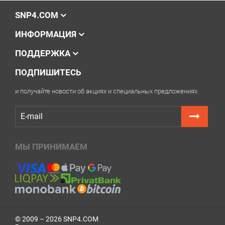
и
Power
(Включение).
SNP4.COM
Удерживая кнопку
Power
, отпустите
кнопку
Stop/Reset
, затем нажмите её
5 раз
ИНФОРМАЦИЯ
подряд
.
Отпустите кнопку
Power
. Принтер может
ПОДДЕРЖКА
включиться без звука и отображать
пустой или чёрный экран.
ПОДПИШИТЕСЬ
Через несколько секунд устройство
перейдёт в сервисный режим. В этом
состоянии оно готово к сбросу.
и получайте новости об акциях и специальных предложениях
Выберите модель принтера из списка или
дождитесь автоматического определения.
Купите ключ для сброса памперса Canon PIXMA
TS9521C на этой странице.
Нажмите кнопку
Сбросить счётчики отработки
.
МЫ ПРИНИМАЕМ
В появившееся поле введите купленный ключ и
подтвердите сброс.
Дождитесь уведомления программы о
завершении сброса.
Выключите и снова включите принтер. Ошибка
должна исчезнуть и печать станет доступна.
© 2009 – 2026 SNP4.COM