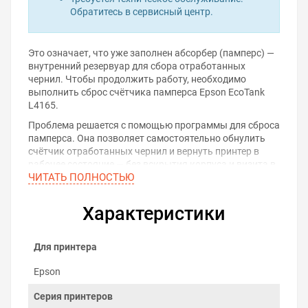
Обратитесь в сервисный центр.
Это означает, что уже заполнен абсорбер (памперс) —
внутренний резервуар для сбора отработанных
чернил. Чтобы продолжить работу, необходимо
выполнить сброс счётчика памперса Epson EcoTank
L4165.
Проблема решается с помощью программы для сброса
памперса. Она позволяет самостоятельно обнулить
счётчик отработанных чернил и вернуть принтер в
рабочее состояние — без вскрытия корпуса и визита в
ЧИТАТЬ ПОЛНОСТЬЮ
сервис.
Скачать программу для
Характеристики
сброса памперса
Для принтера
Для Windows
Epson
Серия принтеров
Для macOS