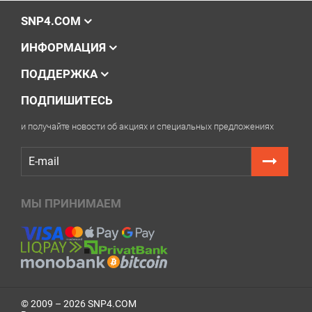
Дождитесь уведомления программы о
SNP4.COM
завершении сброса.
Выключите и снова включите принтер. Ошибка
ИНФОРМАЦИЯ
должна исчезнуть и печать станет доступна.
ПОДДЕРЖКА
ПОДПИШИТЕСЬ
и получайте новости об акциях и специальных предложениях
МЫ ПРИНИМАЕМ
Важно!
После сброса памперса на Epson EcoTank
L4165 рекомендуем осмотреть абсорбер внутри
© 2009 – 2026 SNP4.COM