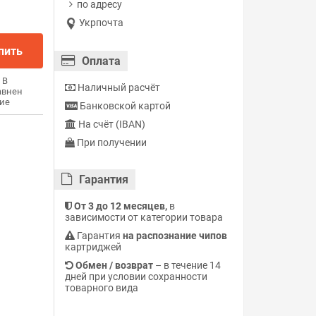
по адресу
Укрпочта
пить
Оплата
В
Наличный расчёт
авнен
ие
Банковской картой
На счёт (IBAN)
При получении
Гарантия
От 3 до 12 месяцев,
в
зависимости от категории товара
Гарантия
на распознание чипов
картриджей
Обмен / возврат
– в течение 14
дней при условии сохранности
товарного вида