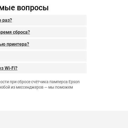
емые вопросы
 раз?
время сброса?
лью принтера?
з Wi-Fi?
ности при сбросе счётчика памперса Epson
 любой из мессенджеров — мы поможем