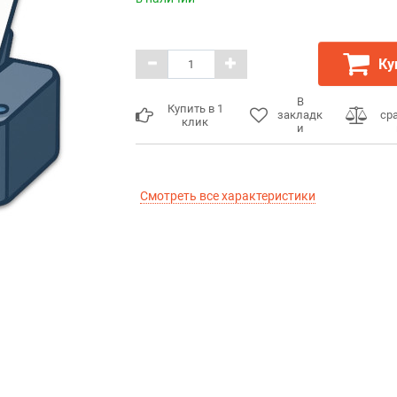
Ку
В
Купить в 1
закладк
ср
клик
и
Смотреть все характеристики