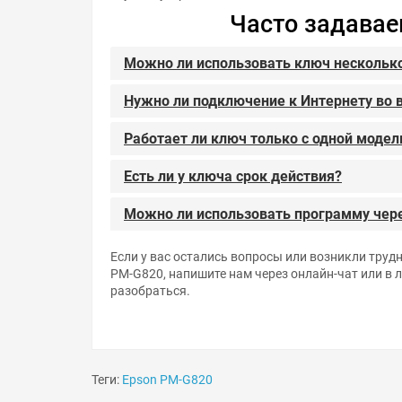
Часто задава
Можно ли использовать ключ несколько
Нужно ли подключение к Интернету во 
Работает ли ключ только с одной моде
Есть ли у ключа срок действия?
Можно ли использовать программу чере
Если у вас остались вопросы или возникли труд
PM-G820, напишите нам через онлайн-чат или в
разобраться.
Теги:
Epson PM-G820