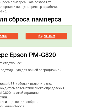
броса памперса. Она позволяет
чернил и вернуть принтер в рабочее
рвис.
ля сброса памперса
acOS
Для Linux
ерс Epson PM-G820
те следующее:
, подходящую для вашей операционной
ощи USB-кабеля и включите его.
дождитесь автоматического определения.
M-G820 на этой странице.
отки
.
юч и подтвердите сброс.
ершении сброса.