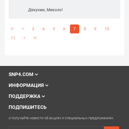
Дякуємо, Миколо!
|<
<
3
4
5
6
7
8
9
10
11
>
>|
SNP4.COM
ИНФОРМАЦИЯ
ПОДДЕРЖКА
ПОДПИШИТЕСЬ
и получайте новости об акциях и специальных предложениях