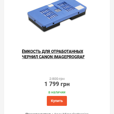
Не делайте без надобности прочистки
печатающей головки. Каждая прочистка тратит
3–5 % ресурса счётчика «памперса».
Используйте чернила проверенных
производителей, чтобы не приходилось
устранять засорение частыми прочистками.
Старайтесь печатать не реже одного раза в
неделю и чернила не будут засыхать в дюзах
головки принтера.
ЁМКОСТЬ ДЛЯ ОТРАБОТАННЫХ
ЧЕРНИЛ CANON IMAGEPROGRAF
Важно!
Для восстановления работы принтера,
GP-5200
помимо замены абсорбера, также необходимо
заменить чип в контейнере для отработанных
чернил. Чип приобретается как сопутствующий
товар.
2 800 грн
1 799 грн
Решили купить поглотитель чернил для принтера
в наличии
Canon imagePROGRAF GP-2000 — оформите заказ или
Купить
напишите онлайн-консультанту. Мы ответим на
вопросы и поможем сделать печать на принтере
экономичной.