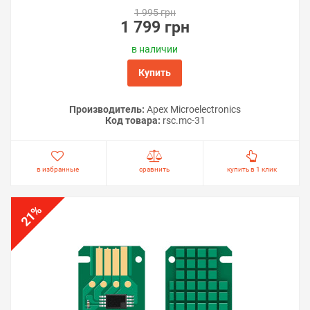
1 995 грн
1 799 грн
в наличии
Купить
Производитель:
Apex Microelectronics
Код товара:
rsс.mc-31
в избранные
сравнить
купить в 1 клик
%
21