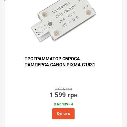
товар.
Решили купить поглотитель чернил для принтера
Canon PIXMA G1831 — оформите заказ или напишите
онлайн-консультанту. Мы ответим на вопросы и
поможем сделать печать на принтере экономичной.
ПРОГРАММАТОР СБРОСА
ПАМПЕРСА CANON PIXMA G1831
1 995 грн
1 599 грн
в наличии
Купить