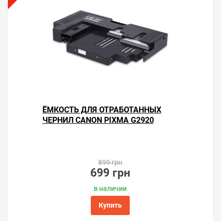
использования «памперса»
Не делайте без надобности прочистки
печатающей головки. Каждая прочистка тратит
3–5 % ресурса счётчика «памперса».
Используйте чернила проверенных
производителей, чтобы не приходилось
устранять засорение частыми прочистками.
Старайтесь печатать не реже одного раза в
неделю и чернила не будут засыхать в дюзах
головки принтера.
ЁМКОСТЬ ДЛЯ ОТРАБОТАННЫХ
Важно!
Для восстановления работы принтера,
ЧЕРНИЛ CANON PIXMA G2920
помимо замены абсорбера, также необходимо
заменить чип в контейнере для отработанных
чернил. Чип приобретается как сопутствующий
товар.
899 грн
699 грн
Решили купить поглотитель чернил для принтера
в наличии
Canon PIXMA G2920 — оформите заказ или напишите
онлайн-консультанту. Мы ответим на вопросы и
Купить
поможем сделать печать на принтере экономичной.