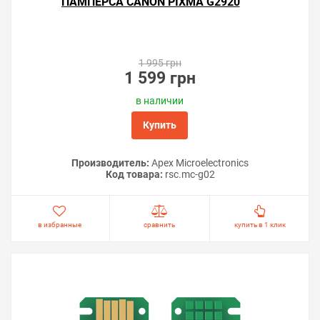
ПАМПЕРСА CANON PIXMA G2920
1 995 грн
1 599 грн
в наличии
Купить
Производитель:
Apex Microelectronics
Код товара:
rsс.mc-g02
в избранные
сравнить
купить в 1 клик