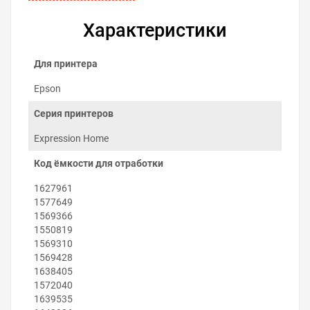
Характеристики
Для принтера
Epson
Серия принтеров
Expression Home
Код ёмкости для отработки
Как заменить поглотитель чернил
1627961
на Epson Expression Home XP-212
1577649
Заменить абсорбер можно самостоятельно:
1569366
1550819
Выключите принтер.
1569310
Выкрутите винт с задней стороны принтера
1569428
возле резервуара обслуживания.
1638405
Снимите контейнер отработанных чернил.
1572040
Извлеките элементы старого поглотителя
1639535
чернил.