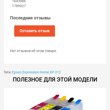
1643986
Вложите элементы нового поглотителя чернил в
1789027
контейнер.
Установите контейнер в принтер.
Закрутите винт.
Последние отзывы
Включите принтер.
Оставить отзыв
Нет отзывов об этом товаре.
Теги:
Epson Expression Home XP-212
ПОЛЕЗНОЕ ДЛЯ ЭТОЙ МОДЕЛИ
Советы по продлению срока