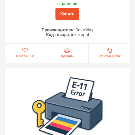
в наличии
Купить
Производитель:
ColorWay
Код товара:
ink.e.xp.4
в избранные
сравнить
купить в 1 клик