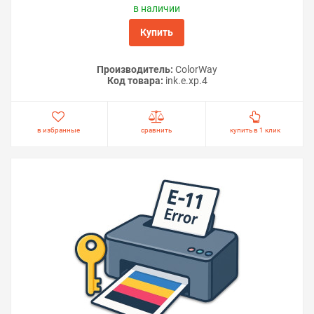
в наличии
Купить
Производитель:
ColorWay
Код товара:
ink.e.xp.4
в избранные
сравнить
купить в 1 клик