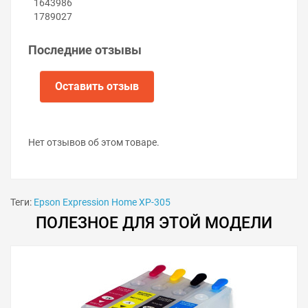
1643986
Вложите элементы нового поглотителя чернил в
1789027
контейнер.
Установите контейнер в принтер.
Закрутите винт.
Последние отзывы
Включите принтер.
Оставить отзыв
Нет отзывов об этом товаре.
Теги:
Epson Expression Home XP-305
ПОЛЕЗНОЕ ДЛЯ ЭТОЙ МОДЕЛИ
Советы по продлению срока