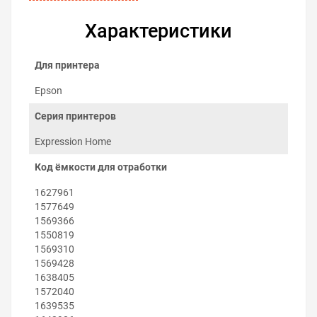
Характеристики
Для принтера
Epson
Серия принтеров
Expression Home
Код ёмкости для отработки
Как заменить поглотитель чернил
1627961
на Epson Expression Home XP-305
1577649
Заменить абсорбер можно самостоятельно:
1569366
1550819
Выключите принтер.
1569310
Выкрутите винт с задней стороны принтера
1569428
возле резервуара обслуживания.
1638405
Снимите контейнер отработанных чернил.
1572040
Извлеките элементы старого поглотителя
1639535
чернил.