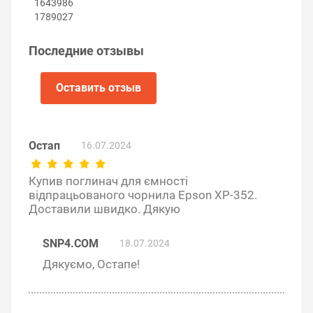
1643986
Вложите элементы нового поглотителя чернил в
1789027
контейнер.
Установите контейнер в принтер.
Закрутите винт.
Последние отзывы
Включите принтер.
Оставить отзыв
Остап
16.07.2024
Купив поглинач для ємності
відпрацьованого чорнила Epson XP-352.
Доставили швидко. Дякую
SNP4.COM
18.07.2024
Дякуємо, Остапе!
Советы по продлению срока