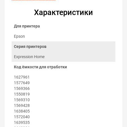
Характеристики
Для принтера
Epson
Серия принтеров
Expression Home
Код ёмкости для отработки
Как заменить поглотитель чернил
1627961
на Epson Expression Home XP-352
1577649
Заменить абсорбер можно самостоятельно:
1569366
1550819
Выключите принтер.
1569310
Выкрутите винт с задней стороны принтера
1569428
возле резервуара обслуживания.
1638405
Снимите контейнер отработанных чернил.
1572040
Извлеките элементы старого поглотителя
1639535
чернил.