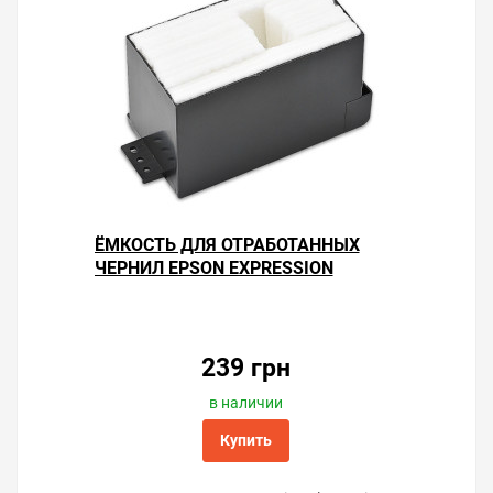
Решили купить поглотитель чернил для принтера
Epson Expression Premium XP-700 — оформите заказ
или напишите онлайн-консультанту. Мы ответим на
вопросы и поможем сделать печать на принтере
экономичной.
ЁМКОСТЬ ДЛЯ ОТРАБОТАННЫХ
ЧЕРНИЛ EPSON EXPRESSION
PREMIUM XP-700
239 грн
в наличии
Купить