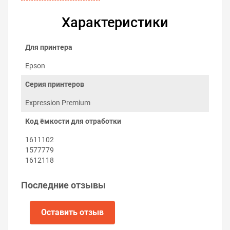
Характеристики
Для принтера
Epson
Серия принтеров
Expression Premium
Код ёмкости для отработки
Как заменить поглотитель чернил
1611102
на Epson Expression Premium XP-700
1577779
Заменить абсорбер можно самостоятельно:
1612118
Выключите принтер.
Последние отзывы
Выкрутите два винта панели, которая находится
сверху за дисплеем принтера и снимите панель.
Выкрутите два винта верхней панели отсека
Оставить отзыв
обслуживания справа принтера и снимите
панель.