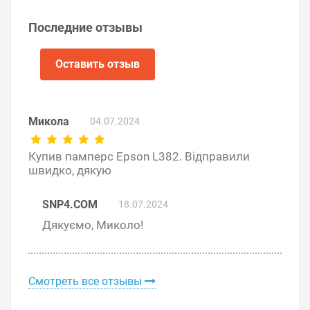
Последние отзывы
Оставить отзыв
Микола
04.07.2024
Купив памперс Epson L382. Відправили
швидко, дякую
SNP4.COM
18.07.2024
Дякуємо, Миколо!
Советы по продлению срока
использования «памперса»
Смотреть все отзывы
Не делайте без надобности прочистки
печатающей головки. Каждая прочистка тратит
3–5 % ресурса счётчика «памперса».