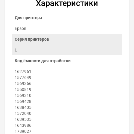
Характеристики
Для принтера
Epson
Серия принтеров
L
Как заменить поглотитель чернил
на Epson L382
Код ёмкости для отработки
Заменить абсорбер можно самостоятельно:
1627961
Выключите принтер.
1577649
Выкрутите винт с задней стороны принтера
1569366
возле резервуара обслуживания.
1550819
Снимите контейнер отработанных чернил.
1569310
Извлеките элементы старого поглотителя
1569428
чернил.
1638405
Вложите элементы нового поглотителя чернил в
1572040
контейнер.
1639535
Установите контейнер в принтер.
1643986
Закрутите винт.
1789027
Включите принтер.