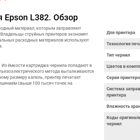
 Epson L382. Обзор
сходный материал, которым заправляют
Для принтера
. Владельцы струйных принтеров экономят
нальных расходных материалов используют
Технология печ
а.
Тип чернил
. Из ёмкости картриджа чернила попадают в
Цветов в компл
 пьезоэлектрического метода выталкиваются
ному размеру капель, принтер печатает
Серия принтер
решением свыше 100 тысяч точек на
Система запра
принтера
Влажность хран
Коды оригинал
чернил