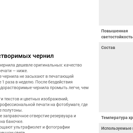
Повышенная
светостойкость
Состав
створимых чернил
чернила дешевле оригинальных: качество
печати — ниже.
е чернила не засыхают в печатающей
е 1 раза в неделю. После бездействия
водорастворимые чернила промыть легче, чем
ти текстов и цветных изображений,
рофессиональной печати на фотобумаге, где
е полутоны.
те заправочное отверстие резервуара и
Температура хр
на баночке.
лощают ультрафиолет и фотографии
Используемые 
ечном свете.