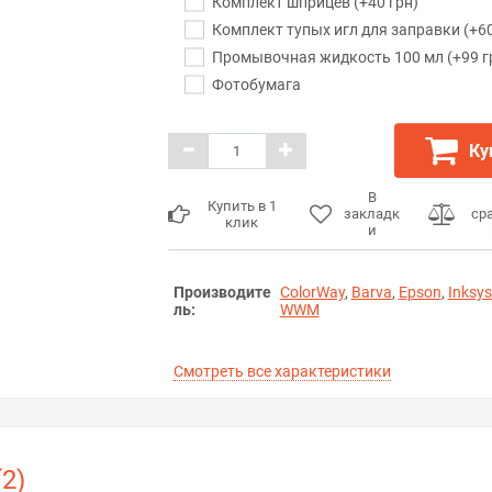
Комплект шприцев (+40 грн)
Комплект тупых игл для заправки (+60
Промывочная жидкость 100 мл (+99 г
Фотобумага
Ку
В
Купить в 1
закладк
ср
клик
и
Производите
ColorWay
,
Barva
,
Epson
,
Inksy
ль:
WWM
Смотреть все характеристики
2)