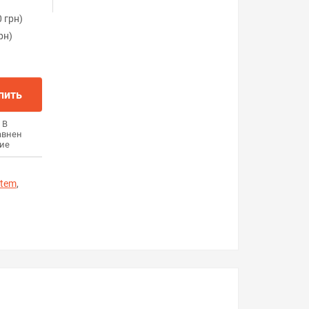
 грн)
рн)
пить
В
авнен
ие
stem
,