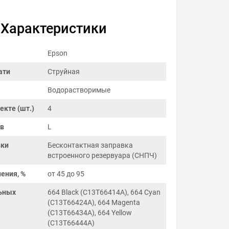
Характеристики
Epson
ати
Струйная
Водорастворимые
екте (шт.)
4
ов
L
вки
Бесконтактная заправка
встроенного резервуара (СНПЧ)
ения, %
от 45 до 95
ьных
664 Black (C13T66414A), 664 Cyan
(C13T66424A), 664 Magenta
(C13T66434A), 664 Yellow
(C13T66444A)