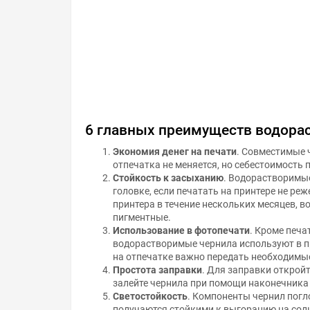
6 главных преимуществ водора
Экономия денег на печати
. Совместимые 
отпечатка не меняется, но себестоимость 
Стойкость к засыханию
. Водорастворимы
головке, если печатать на принтере не реж
принтера в течение нескольких месяцев, 
пигментные.
Использование в фотопечати
. Кроме печа
водорастворимые чернила используют в п
на отпечатке важно передать необходимы
Простота заправки
. Для заправки открой
залейте чернила при помощи наконечника 
Светостойкость
. Компоненты чернил пог
получаются стойкими к выгоранию на солн