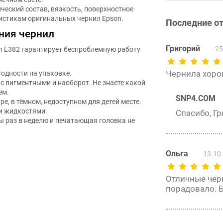
ический состав, вязкость, поверхностное
истикам оригинальных чернил Epson.
Последние о
ния чернил
n L382 гарантирует беспроблемную работу
Григорий
25
годности на упаковке.
Чернила хоро
 пигментными и наоборот. Не знаете какой
ем.
SNP4.COM
е, в тёмном, недоступном для детей месте.
и жидкостями.
Спасибо, Гр
бы раз в неделю и печатающая головка не
Ольга
13.10
Отличные черн
порадовало. 