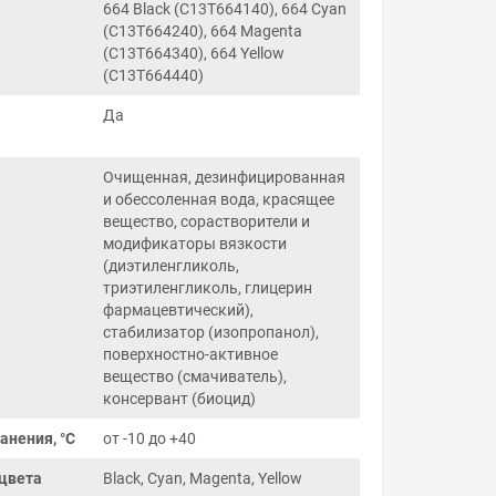
664 Black (C13T664140), 664 Cyan
(C13T664240), 664 Magenta
(C13T664340), 664 Yellow
(C13T664440)
Да
Очищенная, дезинфицированная
и обессоленная вода, красящее
вещество, сорастворители и
модификаторы вязкости
(диэтиленгликоль,
триэтиленгликоль, глицерин
фармацевтический),
стабилизатор (изопропанол),
поверхностно-активное
вещество (смачиватель),
консервант (биоцид)
анения, °C
от -10 до +40
цвета
Black, Cyan, Magenta, Yellow